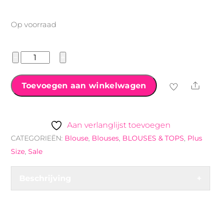
Op voorraad
Travel
−
+
blouse
met
Shar
Toevoegen aan winkelwagen
print
zwart
aantal
Aan verlanglijst toevoegen
CATEGORIEËN:
Blouse
,
Blouses
,
BLOUSES & TOPS
,
Plus
Size
,
Sale
Beschrijving
+