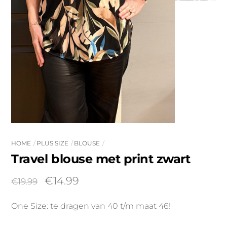
HOME
PLUS SIZE
BLOUSE
Travel blouse met print zwart
Oorspronkelijke
Huidige
€
14.99
€
19.99
prijs
prijs
One Size: te dragen van 40 t/m maat 46!
was:
is:
€19.99.
€14.99.