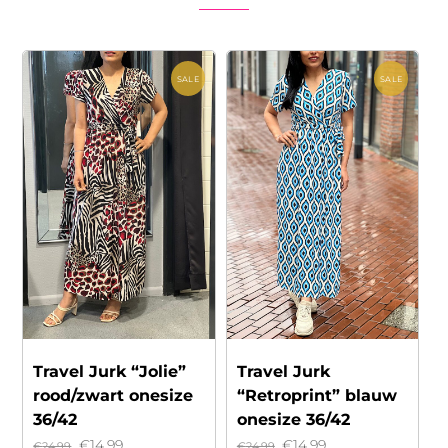
SALE
SALE
Travel Jurk “Jolie”
Travel Jurk
rood/zwart onesize
“Retroprint” blauw
36/42
onesize 36/42
Oorspronkelijke
Huidige
Oorspronkelijke
Huidige
€
14.99
€
14.99
€
24.99
€
24.99