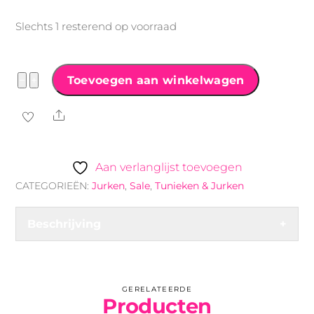
€34.99.
€19.99.
Slechts 1 resterend op voorraad
Travel
−
+
Toevoegen aan winkelwagen
Jurk
Share
Knotted
Sleeveless
zwart/beige
Aan verlanglijst toevoegen
aantal
CATEGORIEËN:
Jurken
,
Sale
,
Tunieken & Jurken
Beschrijving
+
GERELATEERDE
Producten