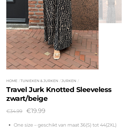
HOME
TUNIEKEN & JURKEN
JURKEN
Travel Jurk Knotted Sleeveless
zwart/beige
Oorspronkelijke
Huidige
€
19.99
€
34.99
prijs
prijs
One size – geschikt van maat 36(S) tot 44(2XL)
was:
is: