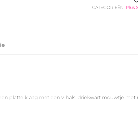
aantal
CATEGORIEËN:
Plus 
ie
van een platte kraag met een v-hals, driekwart mouwtje 