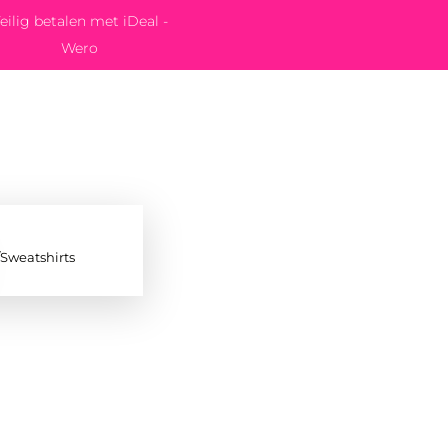
eilig betalen met iDeal -
Wero
/Sweatshirts