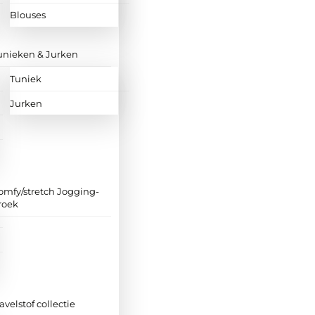
Blouses
unieken & Jurken
Tuniek
Jurken
omfy/stretch Jogging-
roek
ravelstof collectie