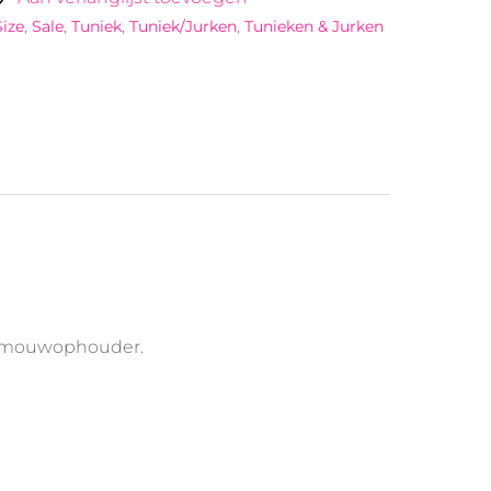
Size
,
Sale
,
Tuniek
,
Tuniek/Jurken
,
Tunieken & Jurken
met mouwophouder.