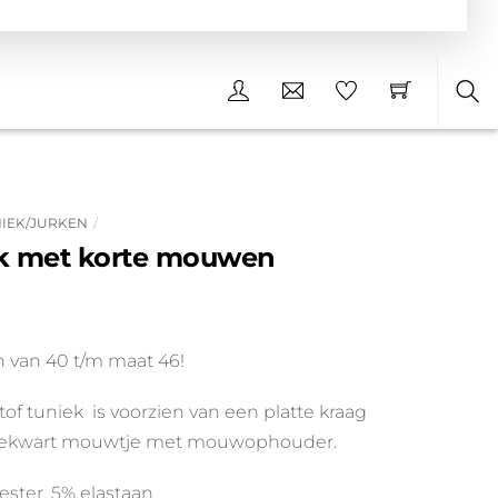
Sea
IEK/JURKEN
ek met korte mouwen
nkelijke
uidige
rijs
n van 40 t/m maat 46!
:
14.99.
stof tuniek is voorzien van een platte kraag
driekwart mouwtje met mouwophouder.
ester, 5% elastaan