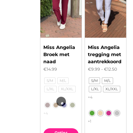
Miss Angelia
Miss Angelia
Broek met
tregging met
naad
aantrekkoord
Prijskla
€
14.99
€
9.99
-
€
12.50
€9.99
S/M
M/L
S/M
M/L
tot
L/XL
XL/XXL
L/XL
XL/XXL
€12.50
+4
+4
+1
Opties