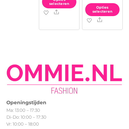
Min.
Max.
selecteren
Opties
Share
prijs
prijs
Dit
selecteren
Share
product
Dit
heeft
product
meerdere
heeft
variaties.
meerdere
Deze
variaties.
optie
Deze
kan
optie
gekozen
kan
worden
gekozen
op
worden
de
op
Openingstijden
productpagina
de
Ma: 13:00 – 17:30
productpagina
Di-Do: 10:00 – 17:30
Vr: 10:00 – 18:00