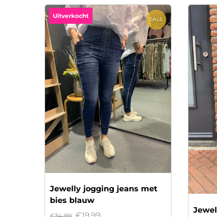
Uitverkocht
SALE
Jewelly jogging jeans met
bies blauw
Jewel
Oorspronkelijke
Huidige
€
19.99
€
34.99