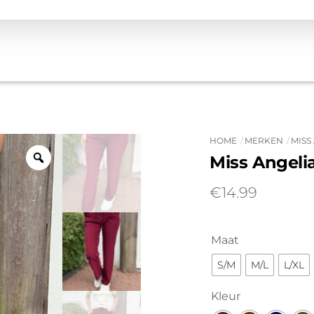
HOME
MERKEN
MISS
Miss Angeli
€
14.99
Maat
S/M
M/L
L/XL
Kleur