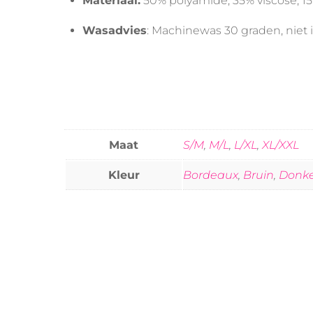
Materiaal:
50% polyamide, 35% viscose, 1
Wasadvies
: Machinewas 30 graden, niet 
Maat
S/M
,
M/L
,
L/XL
,
XL/XXL
Kleur
Bordeaux
,
Bruin
,
Donk