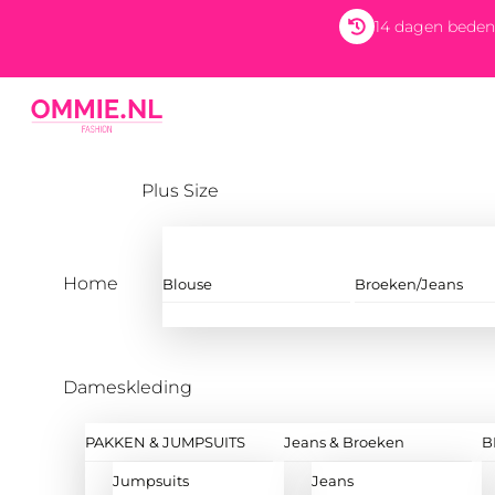
Skip
14 dagen beden
to
content
Menu
Plus Size
Home
Blouse
Broeken/Jeans
Dameskleding
PAKKEN & JUMPSUITS
Jeans & Broeken
B
Jumpsuits
Jeans