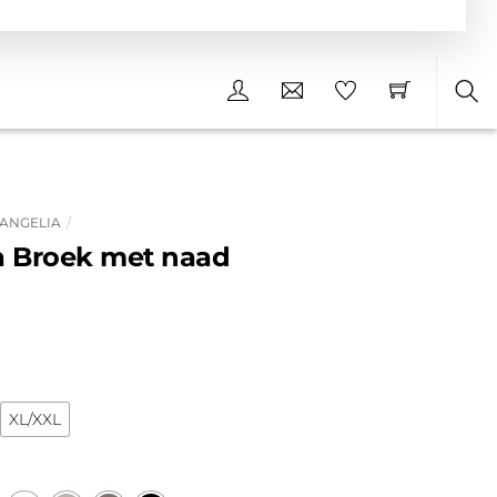
Sea
 ANGELIA
a Broek met naad
XL/XXL