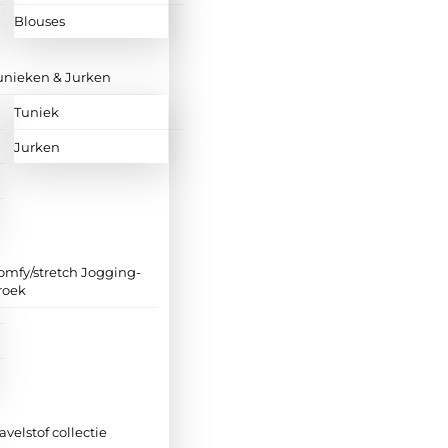
Blouses
unieken & Jurken
Tuniek
Jurken
omfy/stretch Jogging-
roek
ravelstof collectie