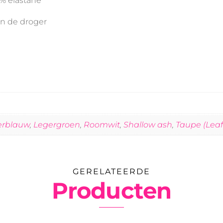
5% elastane
in de droger
erblauw
,
Legergroen
,
Roomwit
,
Shallow ash
,
Taupe (Leaf
GERELATEERDE
Producten