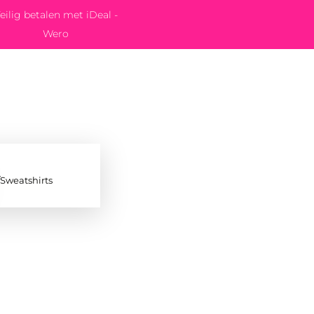
eilig betalen met iDeal -
Wero
/Sweatshirts