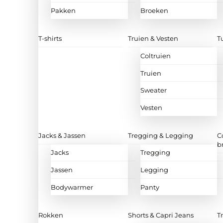
Pakken
Broeken
T-shirts
Truien & Vesten
T
Coltruien
Truien
Sweater
Vesten
Jacks & Jassen
Tregging & Legging
C
b
Jacks
Tregging
Jassen
Legging
Bodywarmer
Panty
Rokken
Shorts & Capri Jeans
T