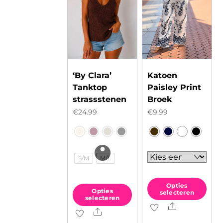
‘By Clara’
Katoen
Tanktop
Paisley Print
strassstenen
Broek
€
24.99
€
9.99
S/M
M/L
Opties
Opties
selecteren
selecteren
Share
Dit
Share
Dit
product