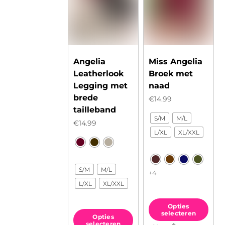
worden
gekozen
op
worden
de
op
productpagina
de
Angelia
Miss Angelia
productpagina
Leatherlook
Broek met
Legging met
naad
brede
€
14.99
tailleband
S/M
M/L
€
14.99
L/XL
XL/XXL
S/M
M/L
+4
L/XL
XL/XXL
Opties
selecteren
Opties
selecteren