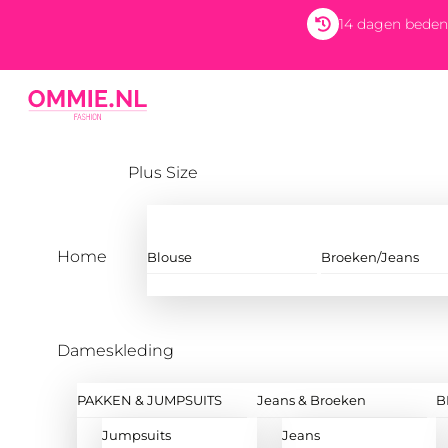
Skip
14 dagen beden
to
content
Menu
Plus Size
Home
Blouse
Broeken/Jeans
Dameskleding
PAKKEN & JUMPSUITS
Jeans & Broeken
B
Jumpsuits
Jeans