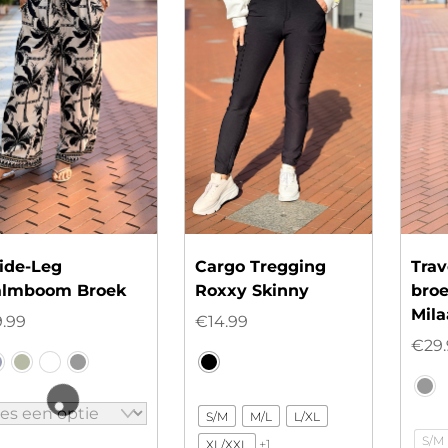
ide-Leg
Cargo Tregging
Trav
almboom Broek
Roxxy Skinny
bro
Mil
9.99
€
14.99
€
29
S/M
M/L
L/XL
S/M
+1
XL/XXL