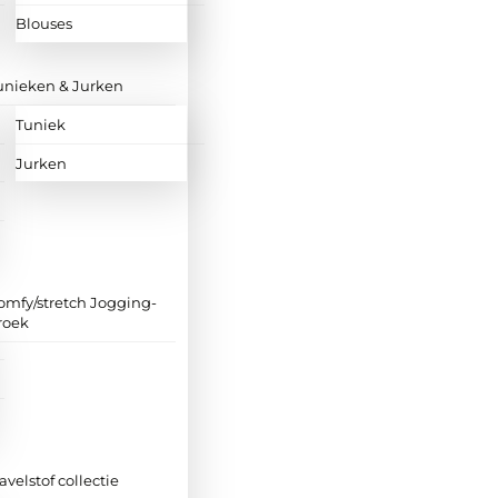
Blouses
unieken & Jurken
Tuniek
Jurken
omfy/stretch Jogging-
roek
ravelstof collectie