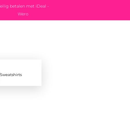
eilig betalen met iDeal -
Wero
/Sweatshirts