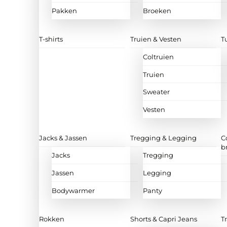
Pakken
Broeken
T-shirts
Truien & Vesten
T
Coltruien
Truien
Sweater
Vesten
Jacks & Jassen
Tregging & Legging
C
b
Jacks
Tregging
Jassen
Legging
Bodywarmer
Panty
Rokken
Shorts & Capri Jeans
T