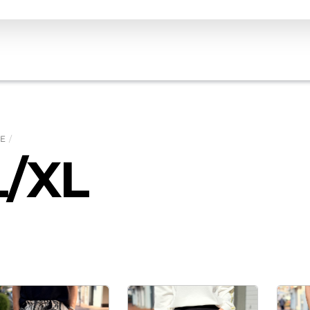
E
L/XL