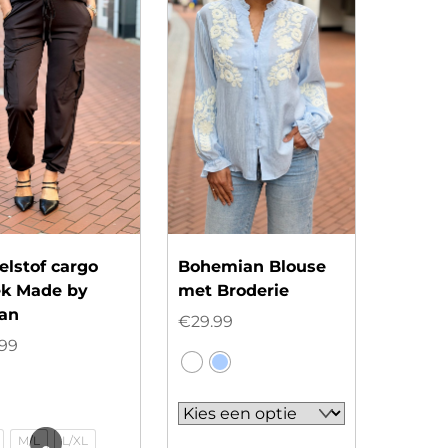
elstof cargo
Bohemian Blouse
ek Made by
met Broderie
aan
€
29.99
.99
M/L
L/XL