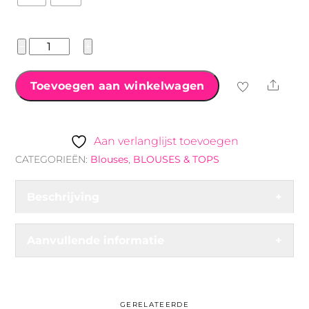
Wit
−
+
Denim
Blouse
Shar
Toevoegen aan winkelwagen
met
Sparkle
aantal
Aan verlanglijst toevoegen
CATEGORIEËN:
Blouses
,
BLOUSES & TOPS
Beschrijving
+
Aanvullende informatie
+
GERELATEERDE