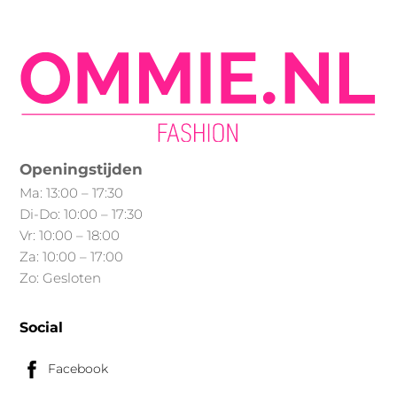
variaties.
Deze
optie
kan
gekozen
worden
op
Openingstijden
de
Ma: 13:00 – 17:30
productpagina
Di-Do: 10:00 – 17:30
Vr: 10:00 – 18:00
Za: 10:00 – 17:00
Zo: Gesloten
Social
Facebook