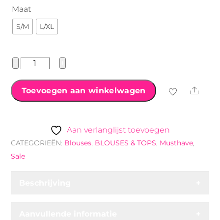
€24.99.
€14.99.
Maat
S/M
L/XL
Musthave
−
+
ella
printed
Shar
Toevoegen aan winkelwagen
blouse
groen
aantal
Aan verlanglijst toevoegen
CATEGORIEËN:
Blouses
,
BLOUSES & TOPS
,
Musthave
,
Sale
Beschrijving
+
Aanvullende informatie
+