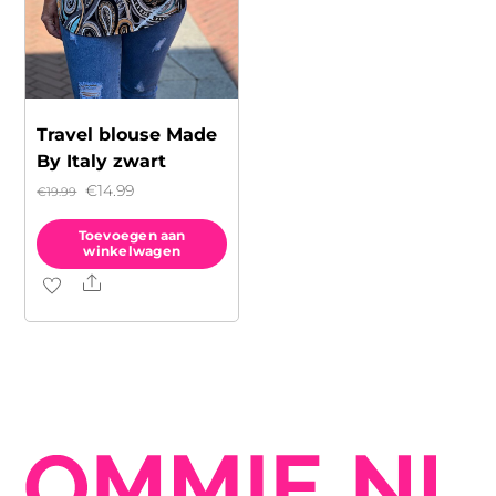
Travel blouse Made
By Italy zwart
Oorspronkelijke
Huidige
€
14.99
€
19.99
prijs
prijs
Toevoegen aan
was:
is:
winkelwagen
€19.99.
€14.99.
Share