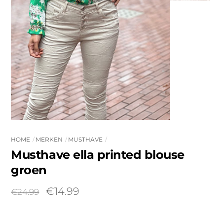
HOME
MERKEN
MUSTHAVE
Musthave ella printed blouse
groen
Oorspronkelijke
Huidige
€
14.99
€
24.99
prijs
prijs
was:
is: