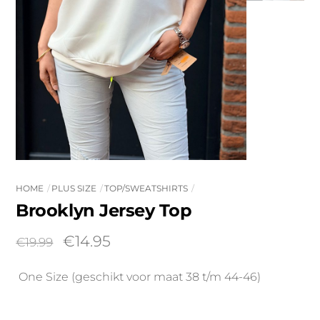
HOME
PLUS SIZE
TOP/SWEATSHIRTS
Brooklyn Jersey Top
Oorspronkelijke
Huidige
€
14.95
€
19.99
prijs
prijs
One Size (geschikt voor maat 38 t/m 44-46)
was:
is:
€19.99.
€14.95.