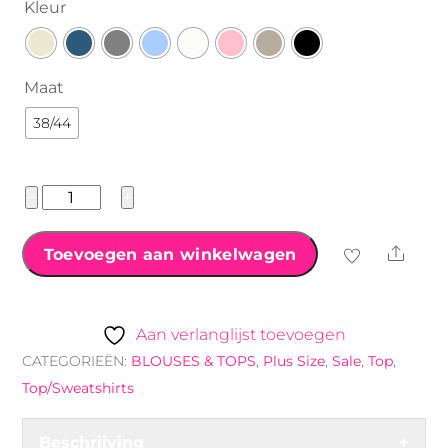
Kleur
Maat
38/44
Brooklyn
−
+
Jersey
Top
Shar
Toevoegen aan winkelwagen
aantal
Aan verlanglijst toevoegen
CATEGORIEËN:
BLOUSES & TOPS
,
Plus Size
,
Sale
,
Top
,
Top/Sweatshirts
Beschrijving
+