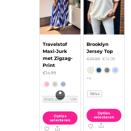
Travelstof
Brooklyn
Maxi-Jurk
Jersey Top
met Zigzag-
Oorspronkelij
Huidig
€
19.99
€
14.95
Print
prijs
prijs
€
14.99
was:
is:
+4
€19.99.
€14.95.
38/44
Opties
Opties
selecteren
selecteren
Share
Dit
Share
Dit