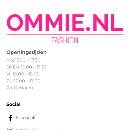
variaties.
optie
Deze
kan
optie
gekozen
kan
worden
gekozen
op
worden
de
op
Openingstijden
productpagina
de
Ma: 13:00 – 17:30
productpagina
Di-Do: 10:00 – 17:30
Vr: 10:00 – 18:00
Za: 10:00 – 17:00
Zo: Gesloten
Social
Facebook