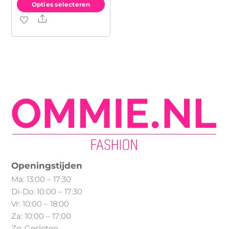
Opties selecteren
Share
Dit
product
heeft
meerdere
variaties.
Deze
optie
kan
gekozen
worden
op
Openingstijden
de
Ma: 13:00 – 17:30
productpagina
Di-Do: 10:00 – 17:30
Vr: 10:00 – 18:00
Za: 10:00 – 17:00
Zo: Gesloten