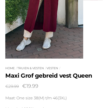
HOME
TRUIEN & VESTEN
VESTEN
Maxi Grof gebreid vest Queen
Oorspronkelijke
Huidige
€
19.99
€
29.99
prijs
prijs
Maat: One size 38(M) t/m 46(3XL)
was:
is:
€29.99.
€19.99.