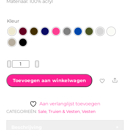
Materiaal: 100% acryl
Kleur
Maxi
−
+
Grof
gebreid
Shar
Toevoegen aan winkelwagen
vest
Queen
aantal
Aan verlanglijst toevoegen
CATEGORIEËN:
Sale
,
Truien & Vesten
,
Vesten
Beschrijving
+