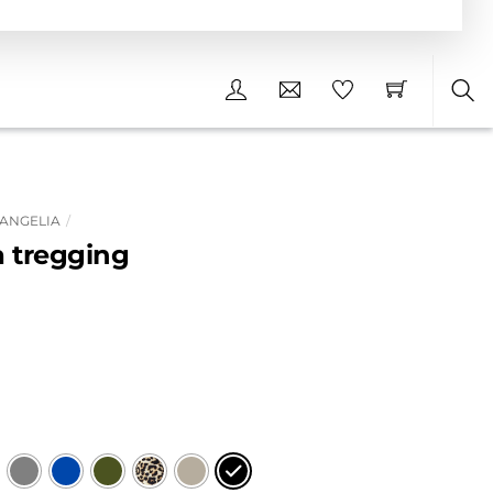
Sea
 ANGELIA
a tregging
nkelijke
idige
ijs
.99.