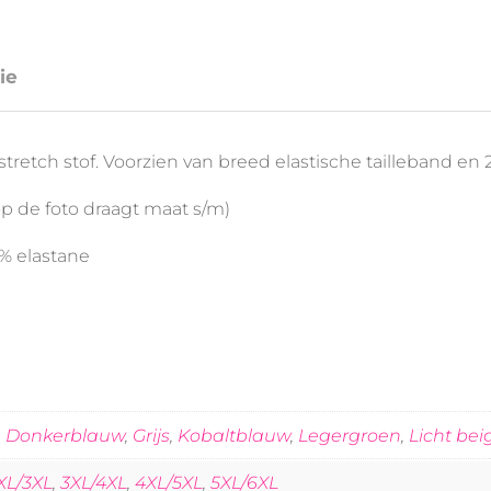
ie
tretch stof. Voorzien van breed elastische tailleband en 
op de foto draagt maat s/m)
5% elastane
,
Donkerblauw
,
Grijs
,
Kobaltblauw
,
Legergroen
,
Licht bei
XL/3XL
,
3XL/4XL
,
4XL/5XL
,
5XL/6XL