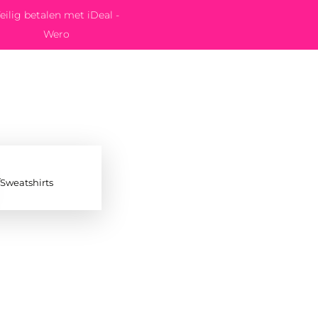
eilig betalen met iDeal -
Wero
/Sweatshirts