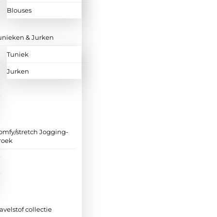
Blouses
unieken & Jurken
Tuniek
Jurken
omfy/stretch Jogging-
roek
ravelstof collectie