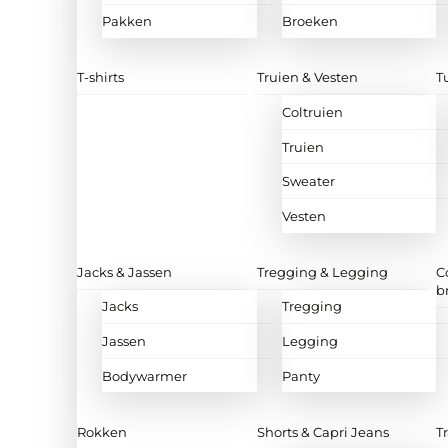
Pakken
Broeken
T-shirts
Truien & Vesten
T
Coltruien
Truien
Sweater
Vesten
Jacks & Jassen
Tregging & Legging
C
b
Jacks
Tregging
Jassen
Legging
Bodywarmer
Panty
Rokken
Shorts & Capri Jeans
T