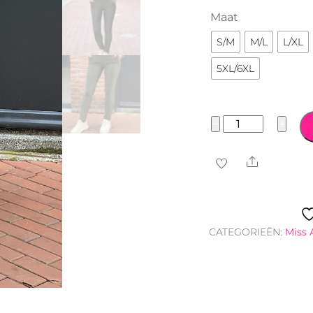
Maat
S/M
M/L
L/XL
5XL/6XL
Miss
−
+
Angelia
tregging
Share
aantal
CATEGORIEËN:
Miss 