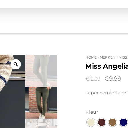
HOME
MERKEN
MISS
Miss Angeli
Oorspro
Hu
€
9.99
€
12.99
prijs
pr
super comfortabel
was:
is:
€12.99.
€9
Kleur