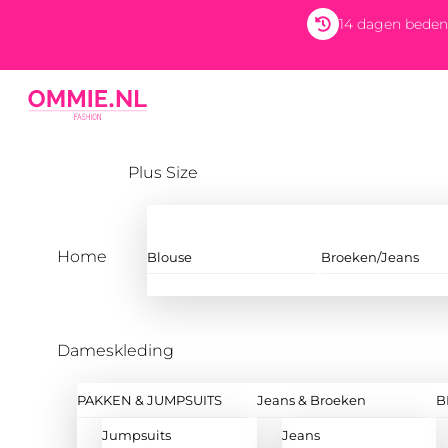
Skip
14 dagen beden
to
content
Menu
Plus Size
Home
Blouse
Broeken/Jeans
Dameskleding
PAKKEN & JUMPSUITS
Jeans & Broeken
B
Jumpsuits
Jeans