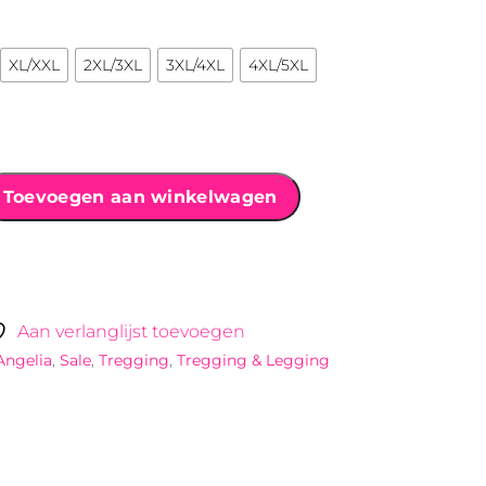
XL/XXL
2XL/3XL
3XL/4XL
4XL/5XL
Toevoegen aan winkelwagen
Aan verlanglijst toevoegen
Angelia
,
Sale
,
Tregging
,
Tregging & Legging