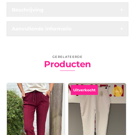
Beschrijving
+
Aanvullende informatie
+
GERELATEERDE
Producten
Uitverkocht
SALE