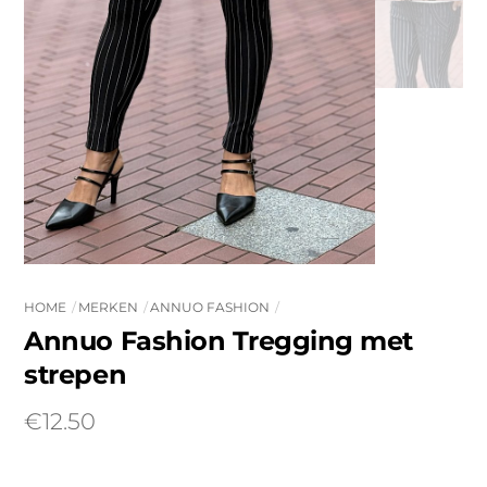
HOME
MERKEN
ANNUO FASHION
Annuo Fashion Tregging met
strepen
€
12.50