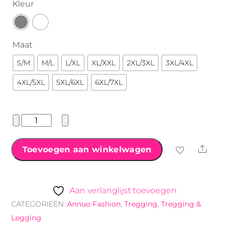
Kleur
Maat
S/M
M/L
L/XL
XL/XXL
2XL/3XL
3XL/4XL
4XL/5XL
5XL/6XL
6XL/7XL
Annuo
−
+
Fashion
Tregging
Shar
Toevoegen aan winkelwagen
met
strepen
aantal
Aan verlanglijst toevoegen
CATEGORIEËN:
Annuo Fashion
,
Tregging
,
Tregging &
Legging