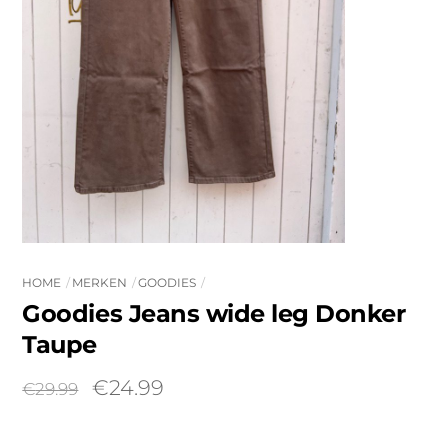
HOME
MERKEN
GOODIES
Goodies Jeans wide leg Donker
Taupe
Oorspronkelijke
Huidige
€
24.99
€
29.99
prijs
prijs
was:
is: