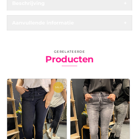
Beschrijving
+
Aanvullende informatie
+
GERELATEERDE
Producten
SALE