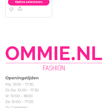
Opties selecteren
Share
Dit
product
heeft
meerdere
variaties.
Deze
optie
kan
gekozen
worden
op
Openingstijden
de
Ma: 13:00 – 17:30
productpagina
Di-Do: 10:00 – 17:30
Vr: 10:00 – 18:00
Za: 10:00 – 17:00
Zo: Gesloten