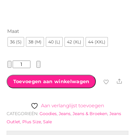
€29.99.
€24.99.
Maat
36 (S)
38 (M)
40 (L)
42 (XL)
44 (XXL)
Goodies
−
+
Jeans
wide
Shar
Toevoegen aan winkelwagen
leg
Donker
Taupe
Aan verlanglijst toevoegen
aantal
CATEGORIEËN:
Goodies
,
Jeans
,
Jeans & Broeken
,
Jeans
Outlet
,
Plus Size
,
Sale