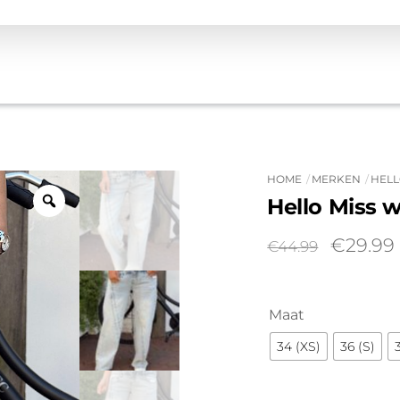
HOME
MERKEN
HELL
Hello Miss w
Oorspro
€
29.99
€
44.99
prijs
was:
i
€44.99.
Maat
34 (XS)
36 (S)