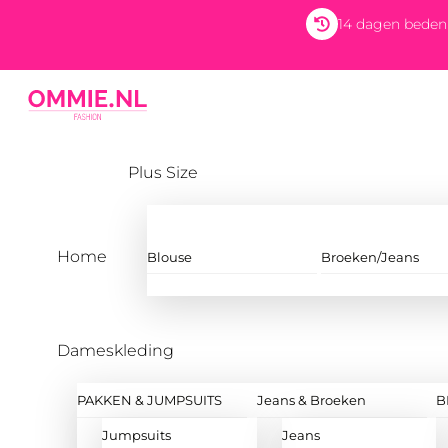
Skip
14 dagen beden
to
content
Menu
Plus Size
Home
Blouse
Broeken/Jeans
Dameskleding
PAKKEN & JUMPSUITS
Jeans & Broeken
B
Jumpsuits
Jeans