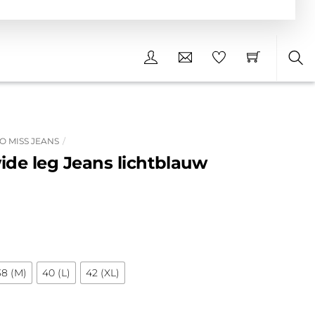
Sea
O MISS JEANS
ide leg Jeans lichtblauw
nkelijke
Huidige
prijs
s:
€29.99.
38 (M)
40 (L)
42 (XL)