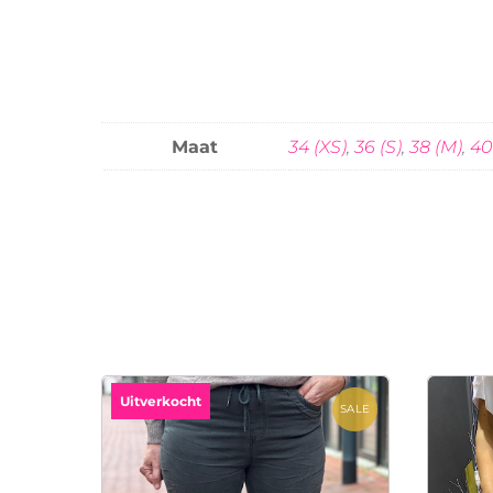
Maat
34 (XS)
,
36 (S)
,
38 (M)
,
40
Uitverkocht
SALE