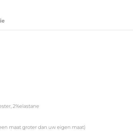
ie
ester, 2%elastane
l een maat groter dan uw eigen maat)