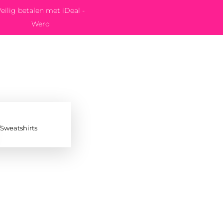
eilig betalen met iDeal -
Wero
/Sweatshirts