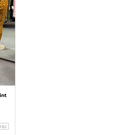
int
 (L)