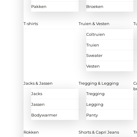
Pakken
Broeken
T-shirts
Truien & Vesten
T
Coltruien
Truien
Sweater
Vesten
Jacks & Jassen
Tregging & Legging
C
b
Jacks
Tregging
Jassen
Legging
Bodywarmer
Panty
Rokken
Shorts & Capri Jeans
T