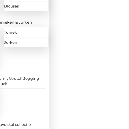
Blouses
unieken & Jurken
Tuniek
Jurken
omfy/stretch Jogging-
roek
ravelstof collectie