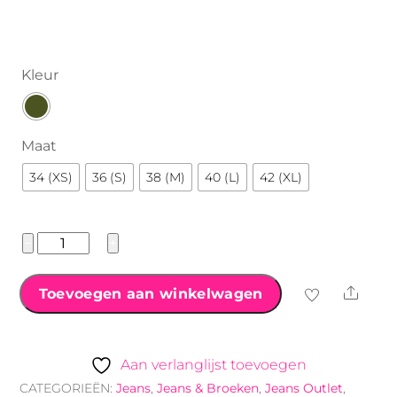
€34.99.
€19.99.
Kleur
Maat
34 (XS)
36 (S)
38 (M)
40 (L)
42 (XL)
Jewelly
−
+
high
waist
Shar
Toevoegen aan winkelwagen
jeans
knopensluiting
aantal
Aan verlanglijst toevoegen
CATEGORIEËN:
Jeans
,
Jeans & Broeken
,
Jeans Outlet
,