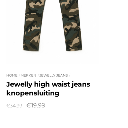
HOME
MERKEN
JEWELLY JEANS
Jewelly high waist jeans
knopensluiting
Oorspronkelijke
Huidige
€
19.99
€
34.99
prijs
prijs
was:
is: