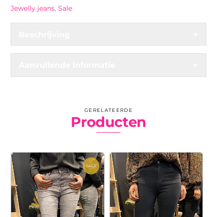
Jewelly jeans
,
Sale
Beschrijving
+
Aanvullende informatie
+
GERELATEERDE
Producten
SALE