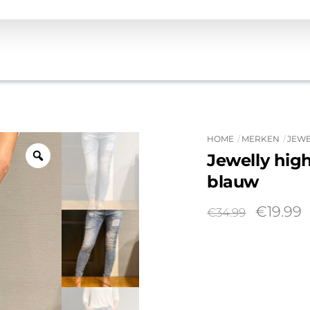
HOME
MERKEN
JEWE
Jewelly hig
blauw
Oorspro
H
€
19.99
€
34.99
prijs
p
was:
is
€34.99.
€