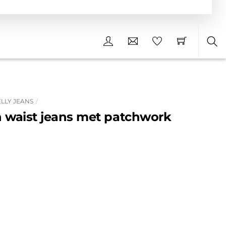
Sea
LLY JEANS
h waist jeans met patchwork
nkelijke
uidige
rijs
:
19.99.