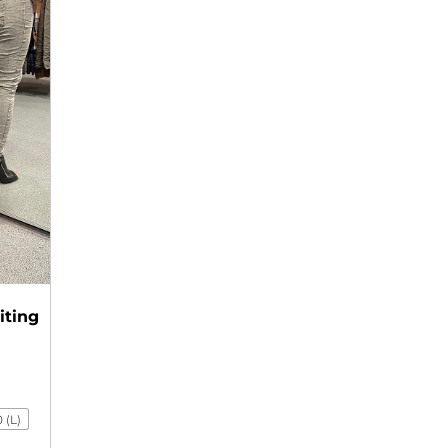
iting
 (L)