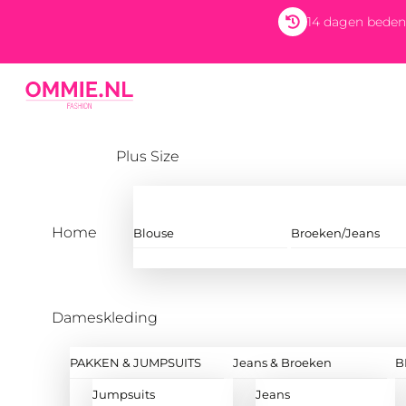
Skip
14 dagen beden
to
content
Menu
Plus Size
Home
Blouse
Broeken/Jeans
Dameskleding
PAKKEN & JUMPSUITS
Jeans & Broeken
B
Jumpsuits
Jeans