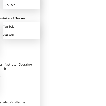
Blouses
unieken & Jurken
Tuniek
Jurken
omfy/stretch Jogging-
roek
ravelstof collectie