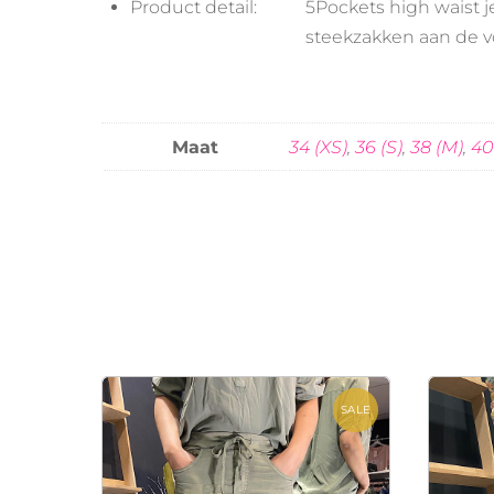
Product detail:
5Pockets high waist j
steekzakken aan de v
Maat
34 (XS)
,
36 (S)
,
38 (M)
,
40
SALE