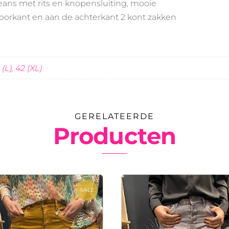
eans met rits en knopensluiting, mooie
oorkant en aan de achterkant 2 kont zakken
 (L)
,
42 (XL)
GERELATEERDE
Producten
SALE