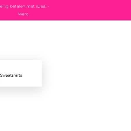
eilig betalen met iDeal -
Wero
/Sweatshirts