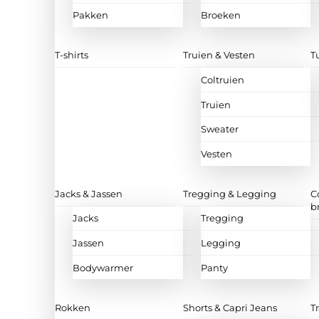
Pakken
Broeken
T-shirts
Truien & Vesten
T
Coltruien
Truien
Sweater
Vesten
Jacks & Jassen
Tregging & Legging
C
b
Jacks
Tregging
Jassen
Legging
Bodywarmer
Panty
Rokken
Shorts & Capri Jeans
T