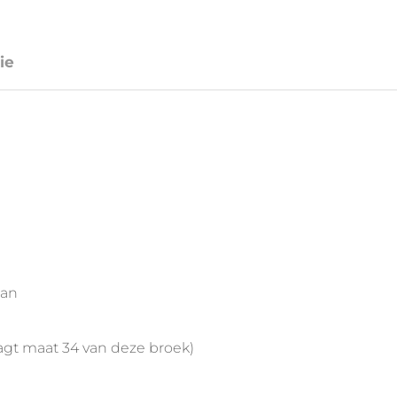
ie
aan
agt maat 34 van deze broek)