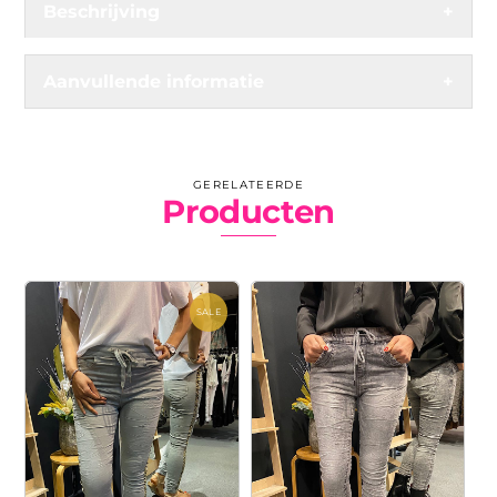
Beschrijving
+
Aanvullende informatie
+
GERELATEERDE
Producten
SALE