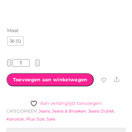
€34.99.
€24.99.
Maat
36 (S)
Karostar
−
+
high
waist
Shar
Toevoegen aan winkelwagen
jeans
met
knopensluiting
Aan verlanglijst toevoegen
lichtgrijs
CATEGORIEËN:
Jeans
,
Jeans & Broeken
,
Jeans Outlet
,
aantal
Karostar
,
Plus Size
,
Sale