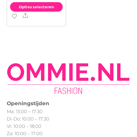
Opties selecteren
Share
Dit
product
heeft
meerdere
variaties.
Deze
optie
kan
gekozen
worden
op
Openingstijden
de
Ma: 13:00 – 17:30
productpagina
Di-Do: 10:00 – 17:30
Vr: 10:00 – 18:00
Za: 10:00 – 17:00