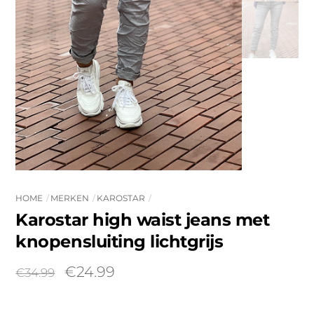
HOME
MERKEN
KAROSTAR
Karostar high waist jeans met
knopensluiting lichtgrijs
Oorspronkelijke
Huidige
€
24.99
€
34.99
prijs
prijs
was:
is: