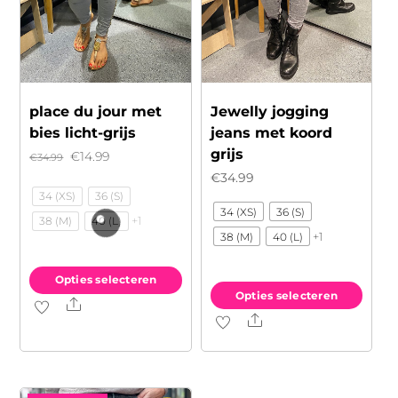
place du jour met
Jewelly jogging
bies licht-grijs
jeans met koord
grijs
Oorspronkelijke
Huidige
€
14.99
€
34.99
€
34.99
prijs
prijs
34 (XS)
36 (S)
was:
is:
34 (XS)
36 (S)
+1
38 (M)
40 (L)
€34.99.
€14.99.
+1
38 (M)
40 (L)
Opties selecteren
Opties selecteren
Share
Dit
Share
Dit
product
product
heeft
heeft
meerdere
meerdere