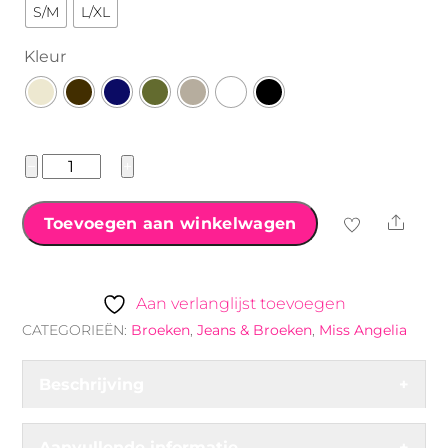
S/M
L/XL
Kleur
Miss
−
+
Angelia
wijde
Shar
Toevoegen aan winkelwagen
broek
aantal
Aan verlanglijst toevoegen
CATEGORIEËN:
Broeken
,
Jeans & Broeken
,
Miss Angelia
Beschrijving
+
Aanvullende informatie
+