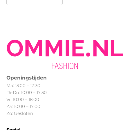
product
heeft
meerdere
variaties.
Deze
optie
kan
gekozen
worden
op
Openingstijden
de
Ma: 13:00 – 17:30
productpagina
Di-Do: 10:00 – 17:30
Vr: 10:00 – 18:00
Za: 10:00 – 17:00
Zo: Gesloten
Social