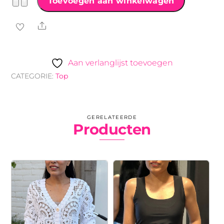
Mouwloze
−
+
Toevoegen aan winkelwagen
Travel
Share
Tanktop
fuchsia
aantal
Aan verlanglijst toevoegen
CATEGORIE:
Top
GERELATEERDE
Producten