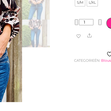
S/M
L/XL
Musthave
−
+
blouse
Isla
Share
multicolor
aantal
CATEGORIEËN:
Blous