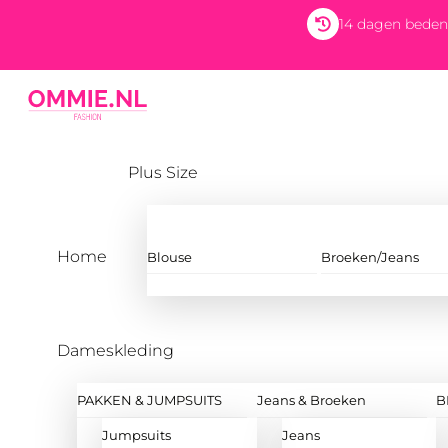
Skip
14 dagen beden
to
content
Menu
Plus Size
Home
Blouse
Broeken/Jeans
Dameskleding
PAKKEN & JUMPSUITS
Jeans & Broeken
B
Jumpsuits
Jeans