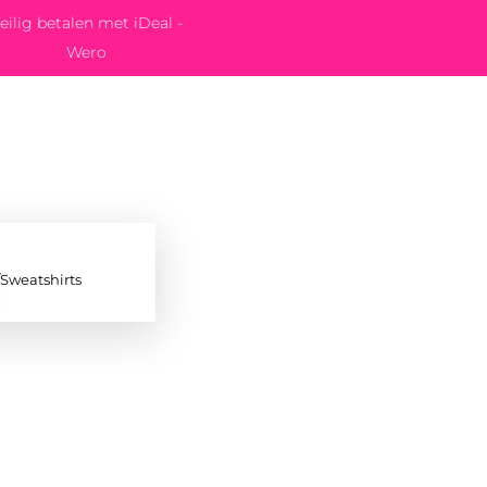
eilig betalen met iDeal -
Wero
/Sweatshirts