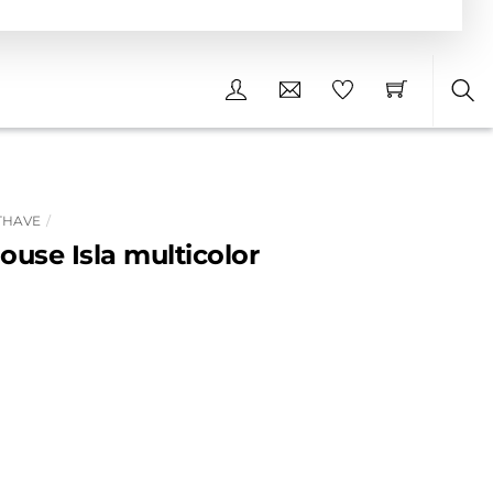
Sea
THAVE
ouse Isla multicolor