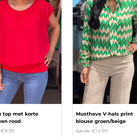
n top met korte
Musthave V-hals print
en rood
blouse groen/beige
Oorspronkelijke
Huidige
Oorspronkelijke
Huidige
€
9.99
€
14.99
€
24.99