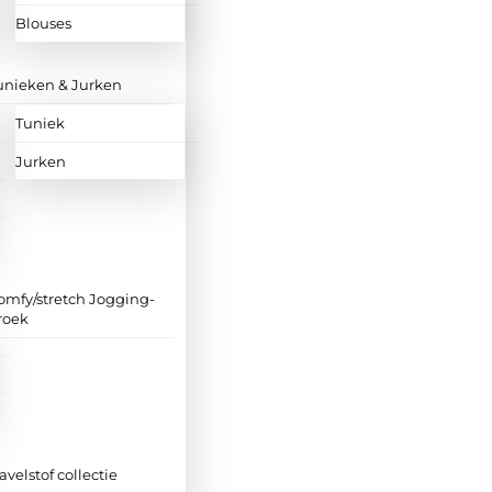
Blouses
unieken & Jurken
Tuniek
Jurken
omfy/stretch Jogging-
roek
ravelstof collectie