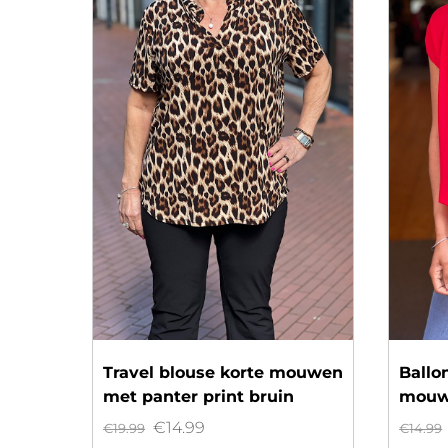
Travel blouse korte mouwen
Ballo
met panter print bruin
mouw
Oorspronkelijke
Huidige
€
14.99
€
19.99
€
14.99