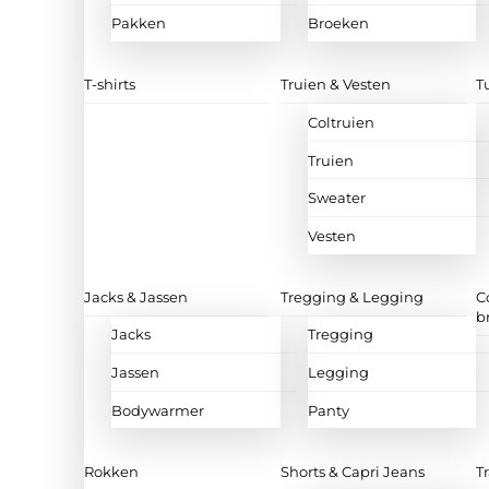
Pakken
Broeken
T-shirts
Truien & Vesten
T
Coltruien
Truien
Sweater
Vesten
Jacks & Jassen
Tregging & Legging
C
b
Jacks
Tregging
Jassen
Legging
Bodywarmer
Panty
Rokken
Shorts & Capri Jeans
T