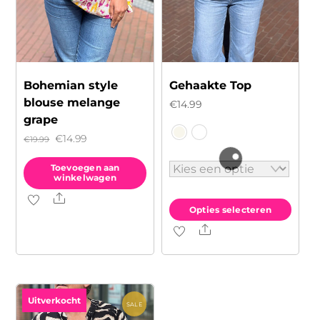
Bohemian style
Gehaakte Top
blouse melange
€
14.99
grape
Oorspronkelijke
Huidige
€
14.99
€
19.99
prijs
prijs
Toevoegen aan
was:
is:
winkelwagen
€19.99.
€14.99.
Share
Opties selecteren
Share
Dit
product
heeft
meerdere
Uitverkocht
variaties.
SALE