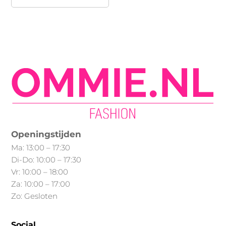
product
heeft
meerdere
variaties.
Deze
optie
kan
gekozen
worden
op
Openingstijden
de
Ma: 13:00 – 17:30
productpagina
Di-Do: 10:00 – 17:30
Vr: 10:00 – 18:00
Za: 10:00 – 17:00
Zo: Gesloten
Social