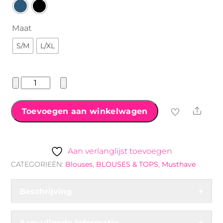
Maat
S/M
L/XL
Musthave
−
+
blouse
Tess
Shar
Toevoegen aan winkelwagen
aantal
Aan verlanglijst toevoegen
CATEGORIEËN:
Blouses
,
BLOUSES & TOPS
,
Musthave
Beschrijving
+
Aanvullende informatie
+