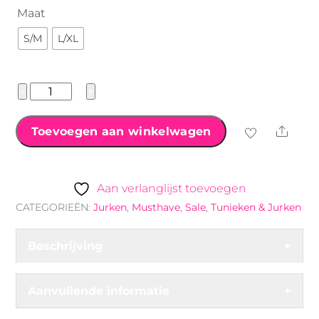
€34.99.
€9.99.
Maat
S/M
L/XL
´Musthave
−
+
´
Dicht
Shar
Toevoegen aan winkelwagen
Gestikte
Overslagjurk
met
Aan verlanglijst toevoegen
print
CATEGORIEËN:
Jurken
,
Musthave
,
Sale
,
Tunieken & Jurken
coraal
aantal
Beschrijving
+
Aanvullende informatie
+