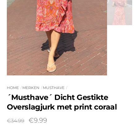
HOME
MERKEN
MUSTHAVE
´Musthave´ Dicht Gestikte
Overslagjurk met print coraal
Oorspronkelijke
Huidige
€
9.99
€
34.99
prijs
prijs
was:
is: