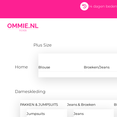
Skip
14 dagen beden
to
content
Menu
Plus Size
Home
Blouse
Broeken/Jeans
Dameskleding
PAKKEN & JUMPSUITS
Jeans & Broeken
B
Jumpsuits
Jeans