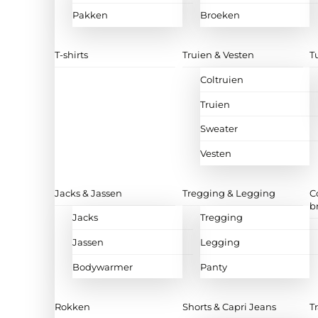
Pakken
Broeken
T-shirts
Truien & Vesten
T
Coltruien
Truien
Sweater
Vesten
Jacks & Jassen
Tregging & Legging
C
b
Jacks
Tregging
Jassen
Legging
Bodywarmer
Panty
Rokken
Shorts & Capri Jeans
T