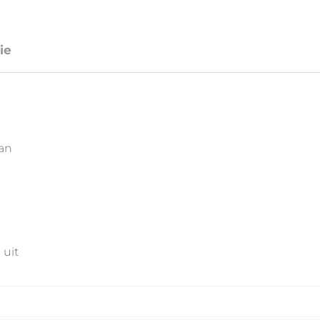
ie
aan
 uit