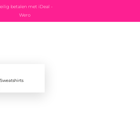
eilig betalen met iDeal -
Wero
/Sweatshirts