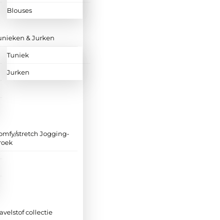
Blouses
unieken & Jurken
Tuniek
Jurken
omfy/stretch Jogging-
roek
ravelstof collectie