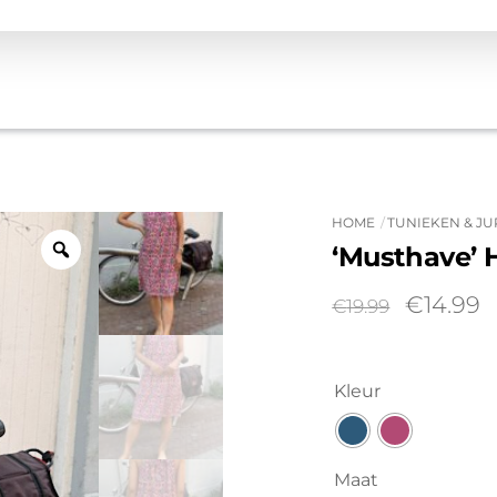
HOME
TUNIEKEN & J
‘Musthave’ H
Oorspro
H
€
14.99
€
19.99
prijs
p
was:
is
€19.99.
€
Kleur
Maat