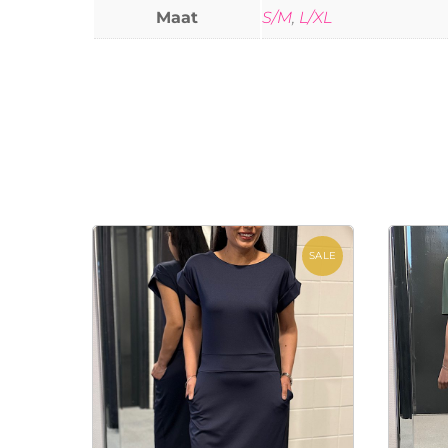
Maat
S/M
,
L/XL
SALE