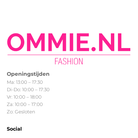
heeft
meerdere
variaties.
Deze
optie
kan
gekozen
worden
op
Openingstijden
de
Ma: 13:00 – 17:30
productpagina
Di-Do: 10:00 – 17:30
Vr: 10:00 – 18:00
Za: 10:00 – 17:00
Zo: Gesloten
Social