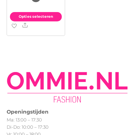
Opties selecteren
Share
Dit
product
heeft
meerdere
variaties.
Deze
optie
kan
gekozen
worden
op
Openingstijden
de
Ma: 13:00 – 17:30
productpagina
Di-Do: 10:00 – 17:30
Vr: 10:00 – 18:00