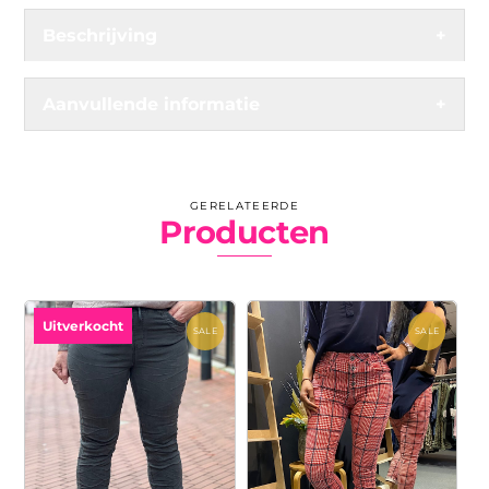
Beschrijving
+
Aanvullende informatie
+
GERELATEERDE
Producten
Uitverkocht
SALE
SALE