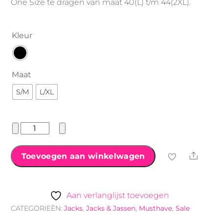
One Size te dragen van maat 40(L) t/m 44(2XL).
Kleur
Maat
S/M
L/XL
Suedine
−
+
bomerjack
borduursel
Shar
Toevoegen aan winkelwagen
aantal
Aan verlanglijst toevoegen
CATEGORIEËN:
Jacks
,
Jacks & Jassen
,
Musthave
,
Sale