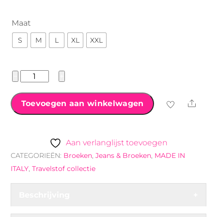
Maat
S
M
L
XL
XXL
Travelstof
−
+
broek
´Made
Shar
Toevoegen aan winkelwagen
By
Milaan
´
Aan verlanglijst toevoegen
bordeaux
CATEGORIEËN:
Broeken
,
Jeans & Broeken
,
MADE IN
aantal
ITALY
,
Travelstof collectie
Beschrijving
+