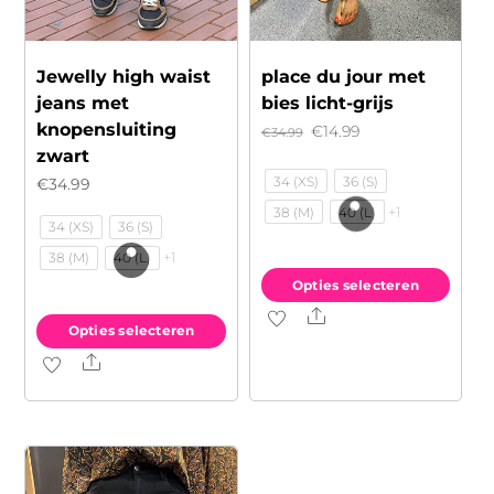
Jewelly high waist
place du jour met
jeans met
bies licht-grijs
knopensluiting
Oorspronkelijke
Huidige
€
14.99
€
34.99
zwart
prijs
prijs
34 (XS)
36 (S)
€
34.99
was:
is:
+1
38 (M)
40 (L)
€34.99.
€14.99.
34 (XS)
36 (S)
+1
38 (M)
40 (L)
Opties selecteren
Share
Dit
Opties selecteren
product
Share
Dit
heeft
product
meerdere
heeft
variaties.
meerdere
Deze
variaties.