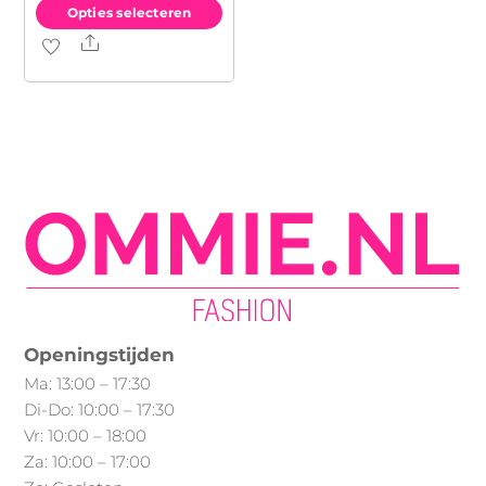
Opties selecteren
Share
Dit
product
heeft
meerdere
variaties.
Deze
optie
kan
gekozen
worden
op
Openingstijden
de
Ma: 13:00 – 17:30
productpagina
Di-Do: 10:00 – 17:30
Vr: 10:00 – 18:00
Za: 10:00 – 17:00