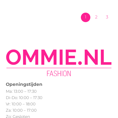
meerdere
meerdere
variaties.
variaties.
Deze
Deze
1
2
3
optie
optie
kan
kan
gekozen
gekozen
worden
worden
op
op
de
de
productpagina
productpagina
Openingstijden
Ma: 13:00 – 17:30
Di-Do: 10:00 – 17:30
Vr: 10:00 – 18:00
Za: 10:00 – 17:00
Zo: Gesloten