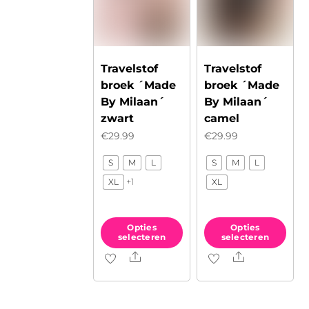
worden
worden
op
op
de
de
productpagina
Travelstof
Travelstof
productpagina
broek ´Made
broek ´Made
By Milaan´
By Milaan´
zwart
camel
€
29.99
€
29.99
S
M
L
S
M
L
+1
XL
XL
Opties
Opties
selecteren
selecteren
Share
Share
Dit
Dit
product
product
heeft
heeft