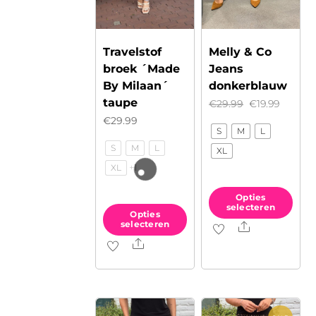
op
op
de
de
Travelstof
Melly & Co
productpagina
productpagina
broek ´Made
Jeans
By Milaan´
donkerblauw
taupe
Oorspronkeli
Huidig
€
29.99
€
19.99
€
29.99
prijs
prijs
S
M
L
was:
is:
S
M
L
XL
€29.99.
€19.99.
+1
XL
Opties
selecteren
Opties
selecteren
Share
Dit
Share
Dit
product
product
heeft
heeft
meerdere
meerdere
variaties.