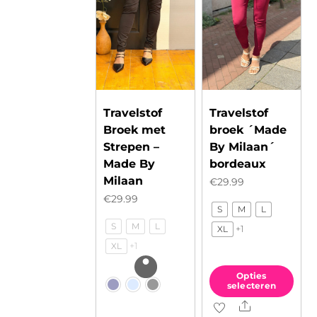
Travelstof
Travelstof
Broek met
broek ´Made
Strepen –
By Milaan´
Made By
bordeaux
Milaan
€
29.99
€
29.99
S
M
L
S
M
L
+1
XL
+1
XL
Opties
selecteren
Share
Dit