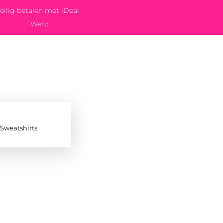
eilig betalen met iDeal -
Wero
/Sweatshirts