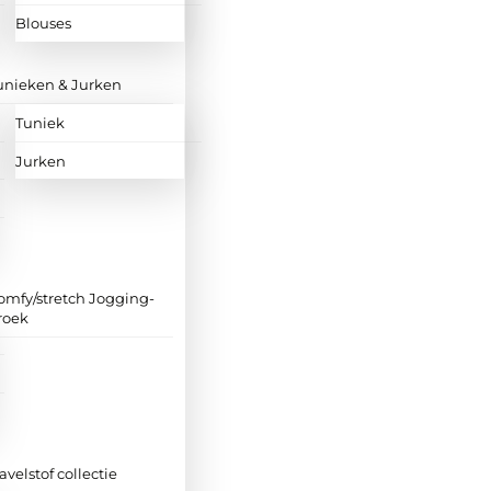
Blouses
unieken & Jurken
Tuniek
Jurken
omfy/stretch Jogging-
roek
ravelstof collectie