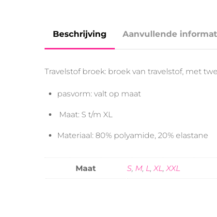
Beschrijving
Aanvullende informat
Travelstof broek: broek van travelstof, met 
pasvorm: valt op maat
Maat: S t/m XL
Materiaal: 80% polyamide, 20% elastane
Maat
S
,
M
,
L
,
XL
,
XXL