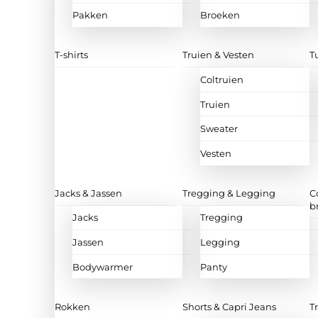
Pakken
Broeken
T-shirts
Truien & Vesten
T
Coltruien
Truien
Sweater
Vesten
Jacks & Jassen
Tregging & Legging
C
b
Jacks
Tregging
Jassen
Legging
Bodywarmer
Panty
Rokken
Shorts & Capri Jeans
T