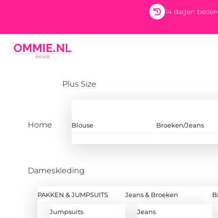
Skip
14 dagen beden
to
content
Menu
Plus Size
Home
Blouse
Broeken/Jeans
Dameskleding
PAKKEN & JUMPSUITS
Jeans & Broeken
B
Jumpsuits
Jeans