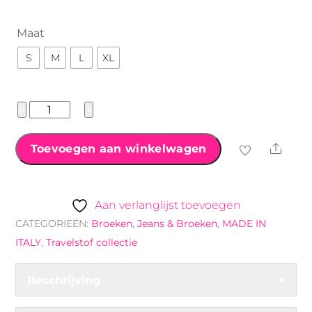
Maat
S
M
L
XL
Travelstof
−
+
broek
´Made
Shar
Toevoegen aan winkelwagen
By
Milaan
´
Aan verlanglijst toevoegen
camel
CATEGORIEËN:
Broeken
,
Jeans & Broeken
,
MADE IN
aantal
ITALY
,
Travelstof collectie
Beschrijving
+