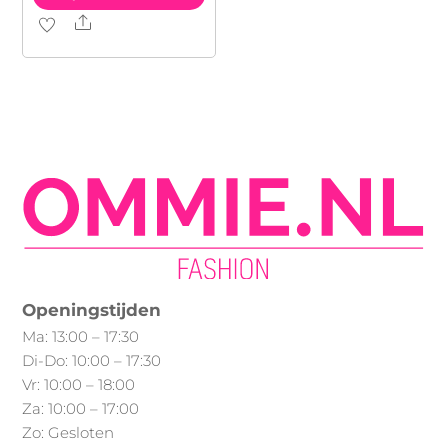
Share
Dit
product
heeft
meerdere
variaties.
Deze
optie
kan
gekozen
worden
op
Openingstijden
de
Ma: 13:00 – 17:30
productpagina
Di-Do: 10:00 – 17:30
Vr: 10:00 – 18:00
Za: 10:00 – 17:00
Zo: Gesloten