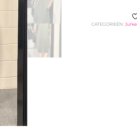
'Made
By
Milaan'
CATEGORIEËN:
Jurke
legergroen
aantal