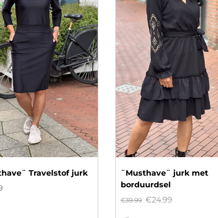
have¨ Travelstof jurk
¨Musthave¨ jurk met
borduurdsel
9
Oorspronkelijke
Huidige
€
24.99
€
39.99
prijs
prijs