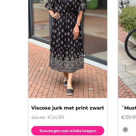
Viscose jurk met print zwart
¨Must
Oorspronkelijke
Huidige
€
24.99
€
39.9
€
34.99
prijs
prijs
Toevoegen aan winkelwagen
was:
is: