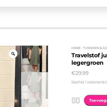
HOME
TUNIEKEN & J
Travelstof j
legergroen
€
29.99
Slechts 1 resterend 
Travelstof
−
+
Toevoeg
jurk