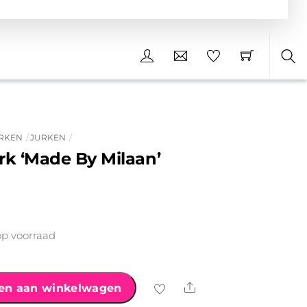
Sea
URKEN
JURKEN
urk ‘Made By Milaan’
op voorraad
Share
en aan winkelwagen