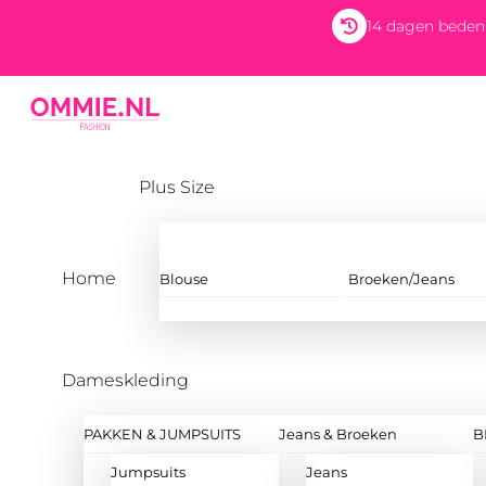
Skip
14 dagen beden
to
content
Menu
Plus Size
Home
Blouse
Broeken/Jeans
Dameskleding
PAKKEN & JUMPSUITS
Jeans & Broeken
B
Jumpsuits
Jeans