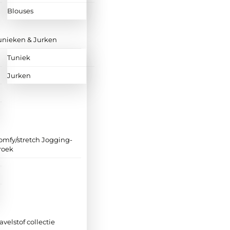
Blouses
unieken & Jurken
Tuniek
Jurken
omfy/stretch Jogging-
roek
ravelstof collectie