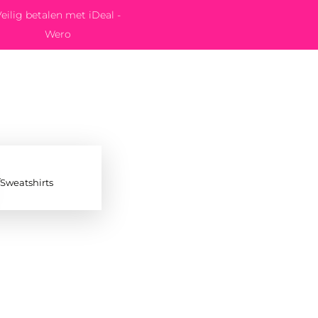
eilig betalen met iDeal -
Wero
/Sweatshirts