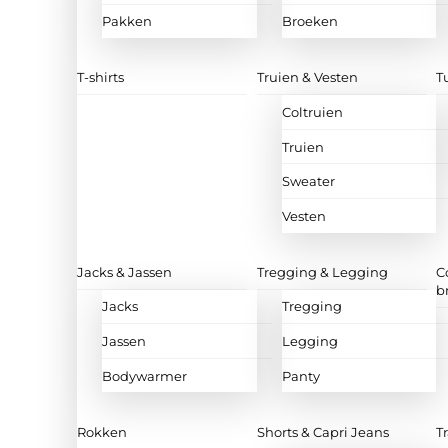
Pakken
Broeken
T-shirts
Truien & Vesten
T
Coltruien
Truien
Sweater
Vesten
Jacks & Jassen
Tregging & Legging
C
b
Jacks
Tregging
Jassen
Legging
Bodywarmer
Panty
Rokken
Shorts & Capri Jeans
T