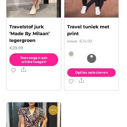
Travelstof jurk
Travel tuniek met
‘Made By Milaan’
print
legergroen
Oorspronkelijke
Huidige
€
14.99
€
19.99
€
29.99
prijs
prijs
was:
is:
Toevoegen aan
winkelwagen
€19.99.
€14.99.
Share
Opties selecteren
Share
Dit
product
heeft
meerdere
variaties.
SALE
Deze
optie