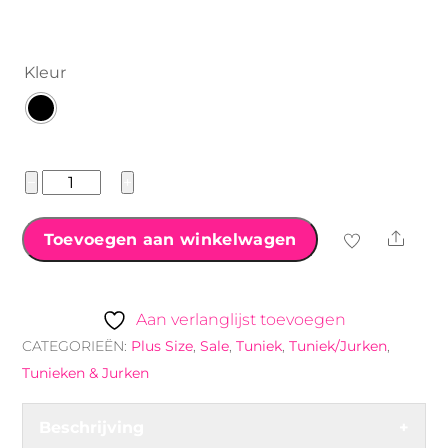
Kleur
Uni
−
+
Travelstof
Tuniek
Shar
Toevoegen aan winkelwagen
38/42
aantal
Aan verlanglijst toevoegen
CATEGORIEËN:
Plus Size
,
Sale
,
Tuniek
,
Tuniek/Jurken
,
Tunieken & Jurken
Beschrijving
+