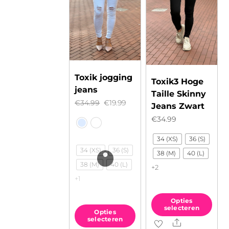
Toxik jogging
Toxik3 Hoge
jeans
Taille Skinny
Oorspronkelijke
Huidige
€
34.99
€
19.99
Jeans Zwart
prijs
prijs
€
34.99
was:
is:
34 (XS)
36 (S)
€34.99.
€19.99.
34 (XS)
36 (S)
38 (M)
40 (L)
38 (M)
40 (L)
+2
+1
Opties
selecteren
Opties
selecteren
Share
Dit