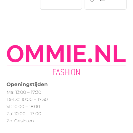
meerdere
product
variaties.
heeft
Deze
meerdere
optie
variaties.
kan
Deze
gekozen
optie
worden
kan
op
gekozen
de
worden
productpagina
op
Openingstijden
de
Ma: 13:00 – 17:30
productpagina
Di-Do: 10:00 – 17:30
Vr: 10:00 – 18:00
Za: 10:00 – 17:00
Zo: Gesloten