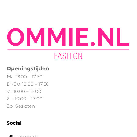
kan
gekozen
gekozen
worden
worden
op
op
de
de
productpagina
productpagina
Openingstijden
Ma: 13:00 – 17:30
Di-Do: 10:00 – 17:30
Vr: 10:00 – 18:00
Za: 10:00 – 17:00
Zo: Gesloten
Social