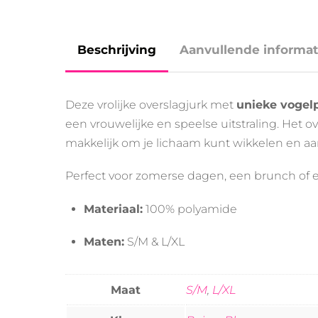
Beschrijving
Aanvullende informat
Deze
vrolijke
overslagjurk
met
unieke
vogelp
een
vrouwelijke
en
speelse
uitstraling.
Het
o
makkelijk
om
je
lichaam
kunt
wikkelen
en
a
Perfect
voor
zomerse
dagen,
een
brunch
of
Materiaal:
100%
polyamide
Maten:
S/
M &
L/
XL
Maat
S/M
,
L/XL