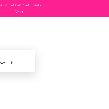
eilig betalen met iDeal -
Wero
/Sweatshirts