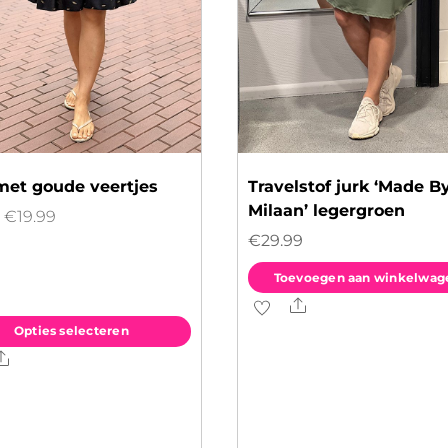
met goude veertjes
Travelstof jurk ‘Made B
Milaan’ legergroen
Oorspronkelijke
Huidige
€
19.99
€
29.99
prijs
prijs
was:
is:
Toevoegen aan winkelwag
€24.99.
€19.99.
Share
Opties selecteren
Share
ct
dere