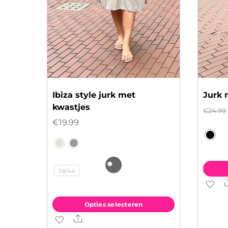
Ibiza style jurk met
Jurk 
kwastjes
€
24.99
€
19.99
38/44
Dit
produ
Opties selecteren
heeft
Share
Dit
meer