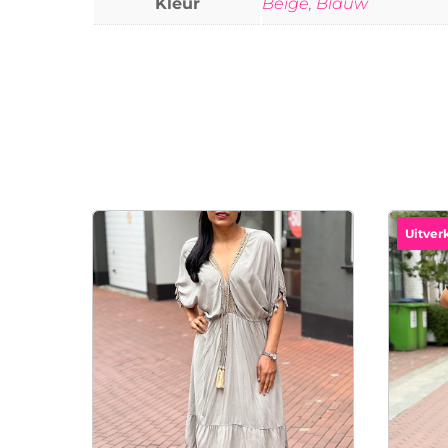
Kleur
Beige
,
Blauw
Uitver