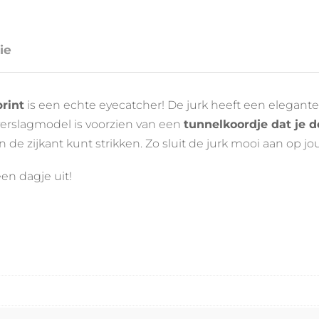
ie
rint
is
een
echte
eyecatcher!
De
jurk
heeft
een
elegant
verslagmodel
is
voorzien
van
een
tunnelkoordje
dat
je
d
an
de
zijkant
kunt
strikken.
Zo
sluit
de
jurk
mooi
aan
op
j
een
dagje
uit!