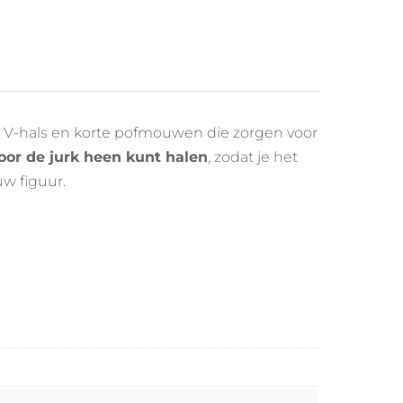
e
V-
hals
en
korte
pofmouwen
die
zorgen
voor
oor
de
jurk
heen
kunt
halen
,
zodat
je
het
ouw
figuur.