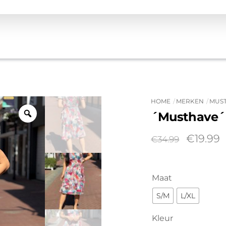
HOME
MERKEN
MUS
´Musthave´ 
Oorspro
H
€
19.99
€
34.99
prijs
p
was:
is
€34.99.
€
Maat
S/M
L/XL
Kleur