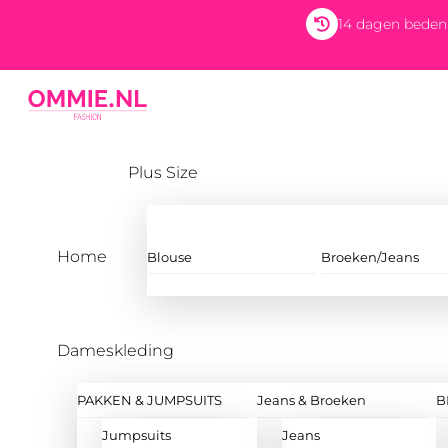
Skip
14 dagen beden
to
content
Menu
Plus Size
Home
Blouse
Broeken/Jeans
Dameskleding
PAKKEN & JUMPSUITS
Jeans & Broeken
B
Jumpsuits
Jeans