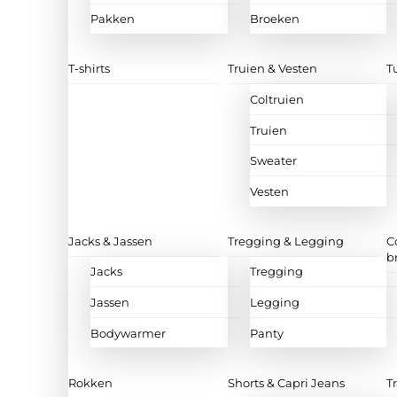
Pakken
Broeken
T-shirts
Truien & Vesten
T
Coltruien
Truien
Sweater
Vesten
Jacks & Jassen
Tregging & Legging
C
b
Jacks
Tregging
Jassen
Legging
Bodywarmer
Panty
Rokken
Shorts & Capri Jeans
T