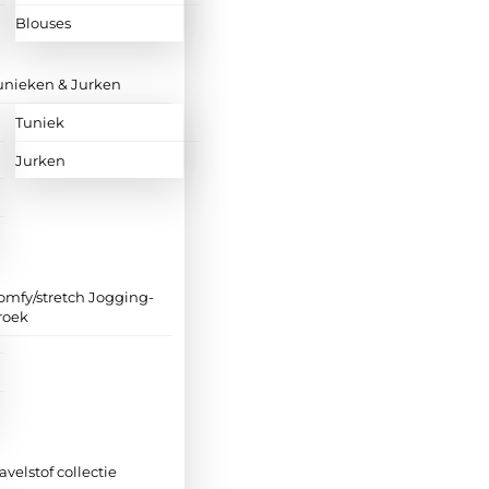
Blouses
unieken & Jurken
Tuniek
Jurken
omfy/stretch Jogging-
roek
ravelstof collectie