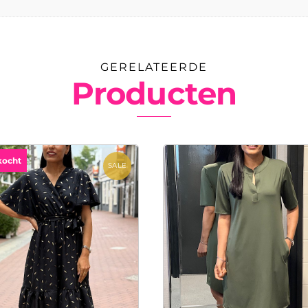
GERELATEERDE
Producten
kocht
SALE