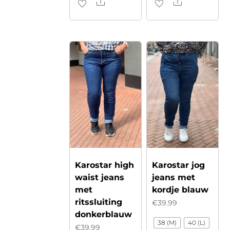
Share
Share
Dit
Dit
product
product
heeft
heeft
meerdere
meerdere
variaties.
variaties.
Deze
Deze
optie
optie
kan
kan
gekozen
gekozen
worden
worden
op
op
de
de
Karostar high
Karostar jog
productpagina
productpagina
waist jeans
jeans met
met
kordje blauw
ritssluiting
€
39.99
donkerblauw
38 (M)
40 (L)
€
39.99