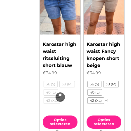
Karostar high
Karostar high
waist
waist Fancy
ritssluiting
knopen short
short blauw
beige
€
34.99
€
34.99
36 (S)
38 (M)
36 (S)
38 (M)
40 (L)
40 (L)
+1
+1
42 (XL)
42 (XL)
Opties
Opties
selecteren
selecteren