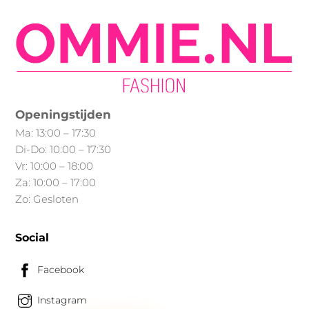
Deze
Deze
optie
optie
kan
kan
gekozen
gekozen
worden
worden
op
op
Openingstijden
de
de
Ma: 13:00 – 17:30
productpagina
productpagina
Di-Do: 10:00 – 17:30
Vr: 10:00 – 18:00
Za: 10:00 – 17:00
Zo: Gesloten
Social
Facebook
Instagram