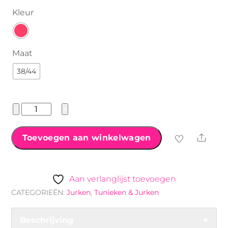
Kleur
Maat
38/44
Crinkle
−
+
Lange
Katoen
Shar
Toevoegen aan winkelwagen
Jurk
aantal
Aan verlanglijst toevoegen
CATEGORIEËN:
Jurken
,
Tunieken & Jurken
Beschrijving
+