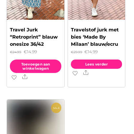
Travel Jurk
Travelstof jurk met
“Retroprint” blauw
bies ‘Made By
onesize 36/42
Milaan’ blauw/ecru
Oorspronkelijke
Huidige
Oorspronkelijke
Huidige
€
14.99
€
14.99
€
24.99
€
29.99
prijs
prijs
prijs
prijs
Toevoegen aan
Lees verder
was:
is:
was:
is:
winkelwagen
Share
€24.99.
€14.99.
€29.99.
€14.99.
Share
SALE