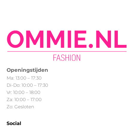
heeft
meerdere
variaties.
Deze
optie
kan
gekozen
worden
op
Openingstijden
de
Ma: 13:00 – 17:30
productpagina
Di-Do: 10:00 – 17:30
Vr: 10:00 – 18:00
Za: 10:00 – 17:00
Zo: Gesloten
Social