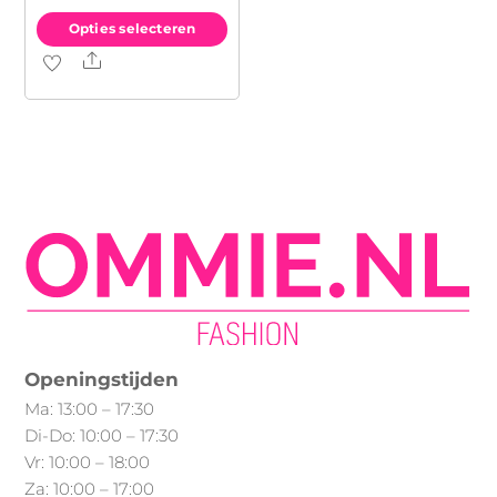
Opties selecteren
Share
Dit
product
heeft
meerdere
variaties.
Deze
optie
kan
gekozen
worden
op
Openingstijden
de
Ma: 13:00 – 17:30
productpagina
Di-Do: 10:00 – 17:30
Vr: 10:00 – 18:00
Za: 10:00 – 17:00