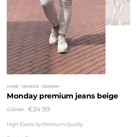
HOME
MERKEN
MONDAY
Monday premium jeans beige
Oorspronkelijke
Huidige
€
24.99
€
39.99
prijs
prijs
High Elasticity Premium Quality
was:
is:
€39.99.
€24.99.