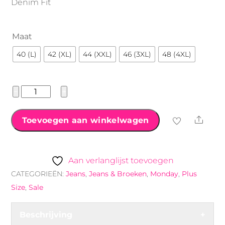
Denim Fit
Maat
40 (L)
42 (XL)
44 (XXL)
46 (3XL)
48 (4XL)
Monday
−
+
premium
jeans
Shar
Toevoegen aan winkelwagen
beige
aantal
Aan verlanglijst toevoegen
CATEGORIEËN:
Jeans
,
Jeans & Broeken
,
Monday
,
Plus
Size
,
Sale
Beschrijving
+