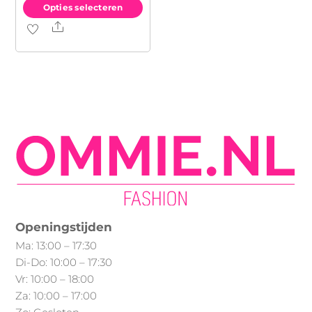
Opties selecteren
Share
Dit
product
heeft
meerdere
variaties.
Deze
optie
kan
gekozen
worden
op
Openingstijden
de
Ma: 13:00 – 17:30
productpagina
Di-Do: 10:00 – 17:30
Vr: 10:00 – 18:00
Za: 10:00 – 17:00