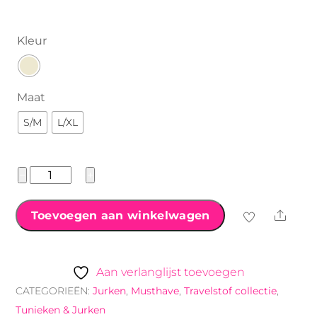
€39.99.
€29.99.
Kleur
Maat
S/M
L/XL
¨Musthave¨
−
+
Travelstof
jurk
Shar
Toevoegen aan winkelwagen
panterprint
aantal
Aan verlanglijst toevoegen
CATEGORIEËN:
Jurken
,
Musthave
,
Travelstof collectie
,
Tunieken & Jurken