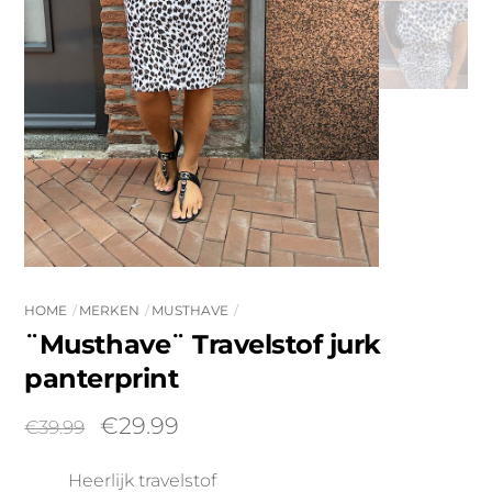
HOME
MERKEN
MUSTHAVE
¨Musthave¨ Travelstof jurk
panterprint
Oorspronkelijke
Huidige
€
29.99
€
39.99
prijs
prijs
Heerlijk travelstof
was:
is: