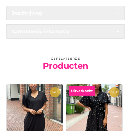
Beschrijving
+
Aanvullende informatie
+
GERELATEERDE
Producten
Uitverkocht
SALE
SALE