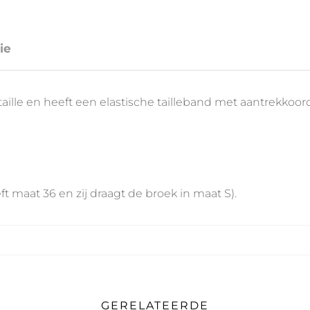
ie
 taille en heeft een elastische tailleband met aantrekkoo
t maat 36 en zij draagt de broek in maat S).
GERELATEERDE