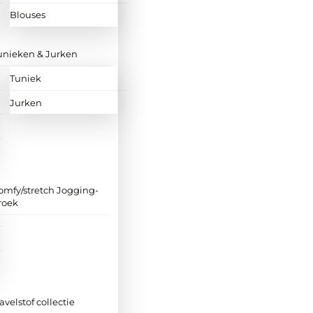
Blouses
unieken & Jurken
Tuniek
Jurken
omfy/stretch Jogging-
roek
ravelstof collectie