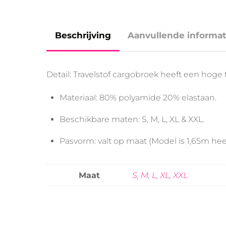
Beschrijving
Aanvullende informat
Detail: Travelstof cargobroek heeft een hoge
Materiaal: 80% polyamide 20% elastaan.
Beschikbare maten: S, M, L, XL & XXL.
Pasvorm: valt op maat (Model is 1,65m heef
Maat
S
,
M
,
L
,
XL
,
XXL