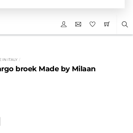
Sea
 IN ITALY
cargo broek Made by Milaan