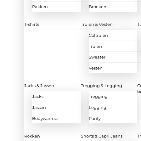
Pakken
Broeken
T-shirts
Truien & Vesten
T
Coltruien
Truien
Sweater
Vesten
Jacks & Jassen
Tregging & Legging
C
b
Jacks
Tregging
Jassen
Legging
Bodywarmer
Panty
Rokken
Shorts & Capri Jeans
T