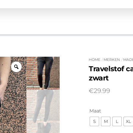
HOME
MERKEN
MADE
Travelstof 
zwart
€
29.99
Maat
S
M
L
XL