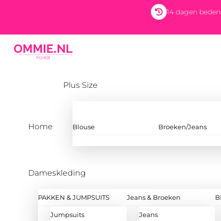
Skip
14 dagen beden
to
content
Menu
Plus Size
Home
Blouse
Broeken/Jeans
Dameskleding
PAKKEN & JUMPSUITS
Jeans & Broeken
B
Jumpsuits
Jeans