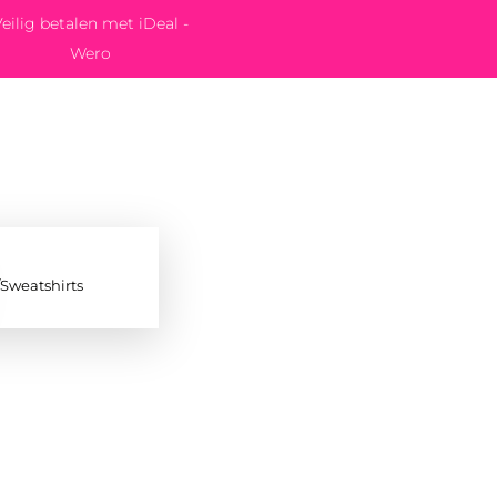
eilig betalen met iDeal -
Wero
/Sweatshirts