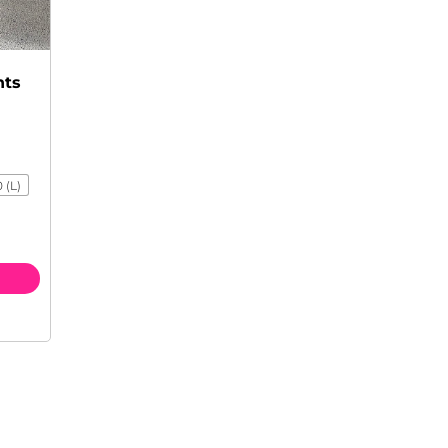
nts
 (L)