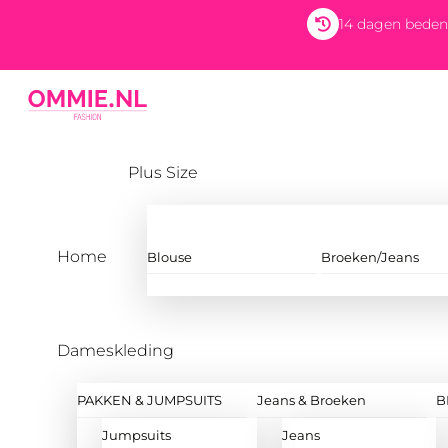
Skip
14 dagen beden
to
content
Menu
Plus Size
Home
Blouse
Broeken/Jeans
Dameskleding
PAKKEN & JUMPSUITS
Jeans & Broeken
B
Jumpsuits
Jeans