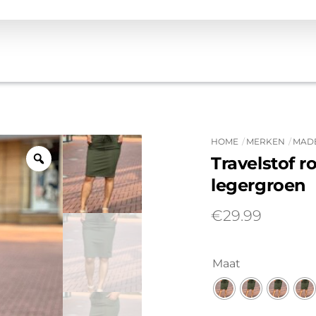
HOME
MERKEN
MADE
Travelstof 
legergroen
€
29.99
Maat