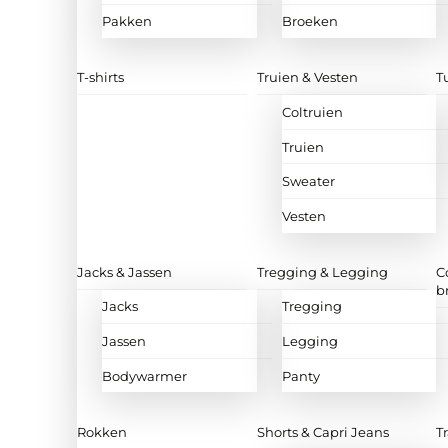
Pakken
Broeken
T-shirts
Truien & Vesten
T
Coltruien
Truien
Sweater
Vesten
Jacks & Jassen
Tregging & Legging
C
b
Jacks
Tregging
Jassen
Legging
Bodywarmer
Panty
Rokken
Shorts & Capri Jeans
T