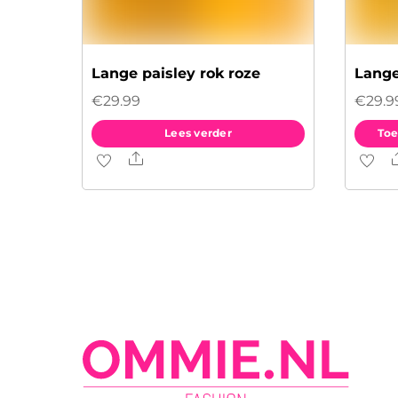
Lange paisley rok roze
Lange
€
29.99
€
29.9
Lees verder
Toe
Share