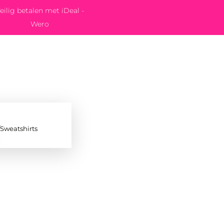
eilig betalen met iDeal -
Wero
/Sweatshirts