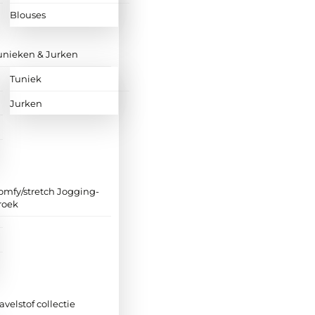
Blouses
unieken & Jurken
Tuniek
Jurken
omfy/stretch Jogging-
roek
ravelstof collectie