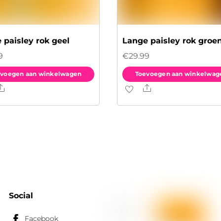
 paisley rok geel
Lange paisley rok groe
9
€
29.99
voegen aan winkelwagen
Toevoegen aan winkelwag
Share
Share
Social
Facebook