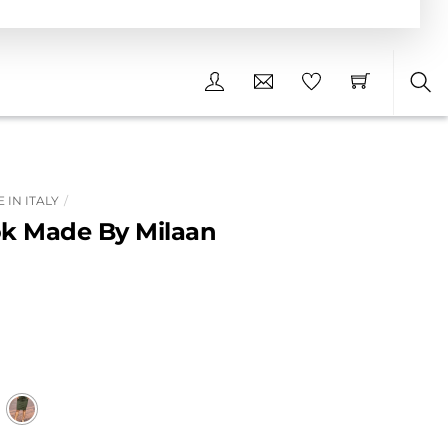
Sea
 IN ITALY
rok Made By Milaan