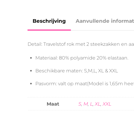
Beschrijving
Aanvullende informat
Detail: Travelstof rok met 2 steekzakken en a
Materiaal: 80% polyamide 20% elastaan.
Beschikbare maten: S,M,L, XL & XXL
Pasvorm: valt op maat(Model is 1,65m heeft
Maat
S
,
M
,
L
,
XL
,
XXL