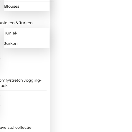
Blouses
unieken & Jurken
Tuniek
Jurken
omfy/stretch Jogging-
roek
ravelstof collectie