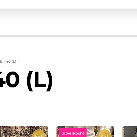
E
40 (L)
40 (L)
Uitverkocht
SALE
SALE