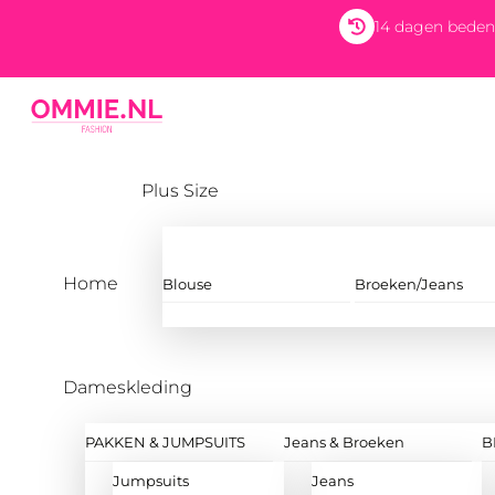
Skip
14 dagen beden
to
content
Menu
Plus Size
Home
Blouse
Broeken/Jeans
Dameskleding
PAKKEN & JUMPSUITS
Jeans & Broeken
B
Jumpsuits
Jeans