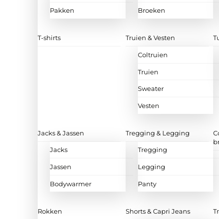
Pakken
Broeken
T-shirts
Truien & Vesten
T
Coltruien
Truien
Sweater
Vesten
Jacks & Jassen
Tregging & Legging
C
b
Jacks
Tregging
Jassen
Legging
Bodywarmer
Panty
Rokken
Shorts & Capri Jeans
T