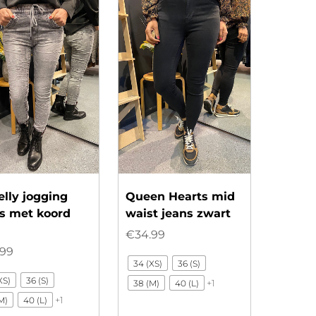
lly jogging
Queen Hearts mid
s met koord
waist jeans zwart
€
34.99
.99
34 (XS)
36 (S)
XS)
36 (S)
+1
38 (M)
40 (L)
+1
M)
40 (L)