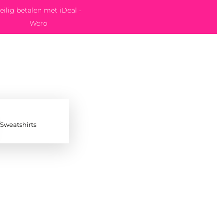
eilig betalen met iDeal -
Wero
/Sweatshirts