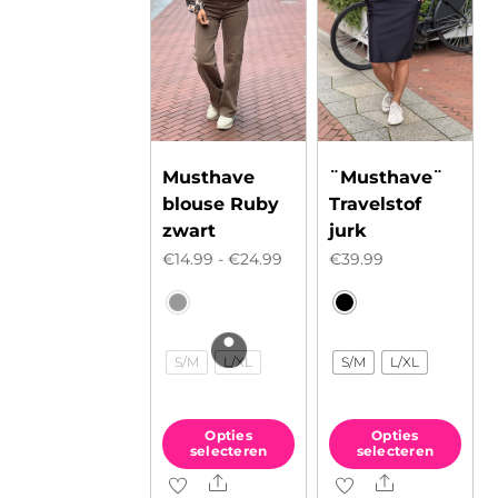
Musthave
¨Musthave¨
blouse Ruby
Travelstof
zwart
jurk
Prijsklasse:
€
14.99
-
€
24.99
€
39.99
€14.99
tot
€24.99
S/M
L/XL
S/M
L/XL
Opties
Opties
selecteren
selecteren
Share
Share
Dit
Dit