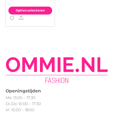
Opties selecteren
Share
Dit
product
heeft
meerdere
variaties.
Deze
optie
kan
gekozen
worden
op
Openingstijden
de
Ma: 13:00 – 17:30
productpagina
Di-Do: 10:00 – 17:30
Vr: 10:00 – 18:00