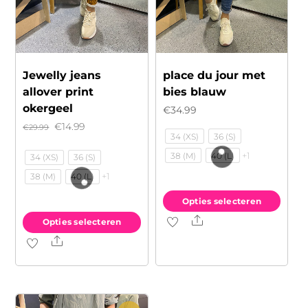
Jewelly jeans
place du jour met
allover print
bies blauw
okergeel
€
34.99
Oorspronkelijke
Huidige
€
14.99
€
29.99
34 (XS)
36 (S)
prijs
prijs
+1
38 (M)
40 (L)
34 (XS)
36 (S)
was:
is:
+1
38 (M)
40 (L)
€29.99.
€14.99.
Opties selecteren
Share
Dit
Opties selecteren
product
Share
Dit
heeft
product
meerdere
heeft
variaties.
meerdere