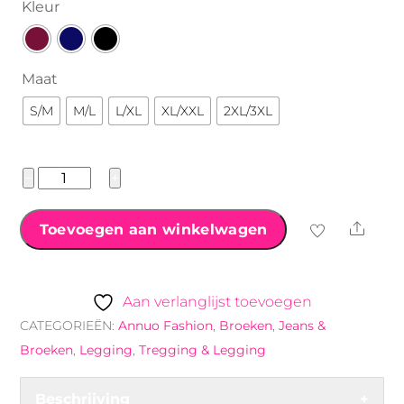
Kleur
Maat
S/M
M/L
L/XL
XL/XXL
2XL/3XL
Annuo
−
+
Fashion
Flared
Shar
Toevoegen aan winkelwagen
broek
met
naad
Aan verlanglijst toevoegen
aantal
CATEGORIEËN:
Annuo Fashion
,
Broeken
,
Jeans &
Broeken
,
Legging
,
Tregging & Legging
Beschrijving
+