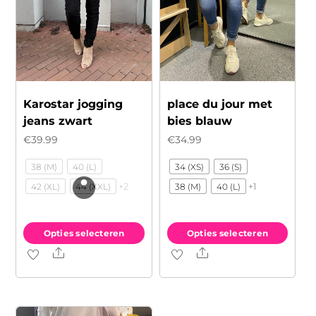
Karostar jogging
place du jour met
jeans zwart
bies blauw
€
39.99
€
34.99
38 (M)
40 (L)
34 (XS)
36 (S)
+2
+1
42 (XL)
44 (XXL)
38 (M)
40 (L)
Opties selecteren
Opties selecteren
Share
Share
Dit
Dit
product
product
heeft
heeft
meerdere
meerdere