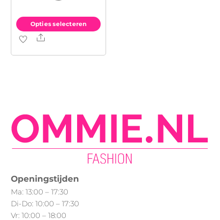
Opties selecteren
Share
Dit
product
heeft
meerdere
variaties.
Deze
optie
kan
gekozen
worden
op
Openingstijden
de
Ma: 13:00 – 17:30
productpagina
Di-Do: 10:00 – 17:30
Vr: 10:00 – 18:00