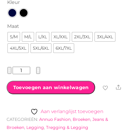
Kleur
Maat
S/M
M/L
L/XL
XL/XXL
2XL/3XL
3XL/4XL
4XL/5XL
5XL/6XL
6XL/7XL
Annuo
−
+
Fashion
legging/broek
Shar
Toevoegen aan winkelwagen
met
bies
aantal
Aan verlanglijst toevoegen
CATEGORIEËN:
Annuo Fashion
,
Broeken
,
Jeans &
Broeken
,
Legging
,
Tregging & Legging